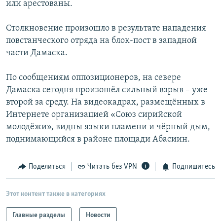
или арестованы.
РАСПИСАНИЕ ВЕЩАНИЯ
ПОДПИШИТЕСЬ НА РАССЫЛКУ
Столкновение произошло в результате нападения
повстанческого отряда на блок-пост в западной
части Дамаска.
СОЦИАЛЬНЫЕ СЕТИ
По сообщениям оппозиционеров, на севере
Дамаска сегодня произошёл сильный взрыв – уже
второй за среду. На видеокадрах, размещённых в
Интернете организацией «Союз сирийской
Все сайты РСЕ/РС
молодёжи», видны языки пламени и чёрный дым,
поднимающийся в районе площади Абасиин.
Поделиться
Читать без VPN
Подпишитесь
Этот контент также в категориях
Главные разделы
Новости