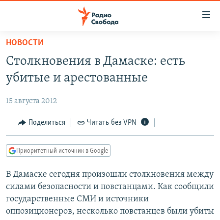
Ссылки
для
упрощенного
НОВОСТИ
ПРОГРАММЫ
доступа
Столкновения в Дамаске: есть
ПОДКАСТЫ
Вернуться
убитые и арестованные
к
АВТОРСКИЕ ПРОЕКТЫ
основному
15 августа 2012
ЦИТАТЫ СВОБОДЫ
содержанию
Вернутся
МНЕНИЯ
Поделиться
Читать без VPN
к
КУЛЬТУРА
главной
Приоритетный источник в Google
навигации
IDEL.РЕАЛИИ
Вернутся
В Дамаске сегодня произошли столкновения между
КАВКАЗ.РЕАЛИИ
к
силами безопасности и повстанцами. Как сообщили
СЕВЕР.РЕАЛИИ
поиску
государственные СМИ и источники
оппозиционеров, несколько повстанцев были убиты
СИБИРЬ.РЕАЛИИ