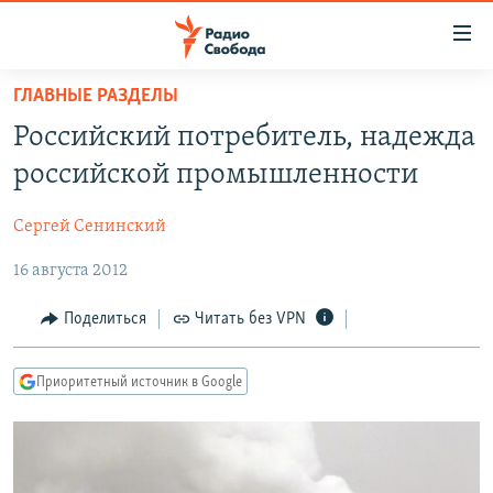
Ссылки
для
упрощенного
ГЛАВНЫЕ РАЗДЕЛЫ
ПРОГРАММЫ
доступа
Российский потребитель, надежда
ПОДКАСТЫ
Вернуться
российской промышленности
к
АВТОРСКИЕ ПРОЕКТЫ
основному
Сергей Сенинский
ЦИТАТЫ СВОБОДЫ
содержанию
Вернутся
16 августа 2012
МНЕНИЯ
к
КУЛЬТУРА
Поделиться
Читать без VPN
главной
навигации
IDEL.РЕАЛИИ
Вернутся
Приоритетный источник в Google
КАВКАЗ.РЕАЛИИ
к
СЕВЕР.РЕАЛИИ
поиску
СИБИРЬ.РЕАЛИИ