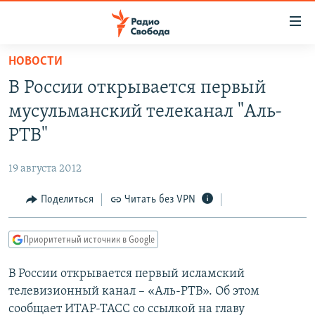
Ссылки
для
упрощенного
НОВОСТИ
ПРОГРАММЫ
доступа
В России открывается первый
ПОДКАСТЫ
Вернуться
мусульманский телеканал "Аль-
к
АВТОРСКИЕ ПРОЕКТЫ
РТВ"
основному
ЦИТАТЫ СВОБОДЫ
содержанию
19 августа 2012
Вернутся
МНЕНИЯ
к
Поделиться
Читать без VPN
КУЛЬТУРА
главной
навигации
IDEL.РЕАЛИИ
Приоритетный источник в Google
Вернутся
КАВКАЗ.РЕАЛИИ
к
В России открывается первый исламский
СЕВЕР.РЕАЛИИ
поиску
телевизионный канал – «Аль-РТВ». Об этом
СИБИРЬ.РЕАЛИИ
сообщает ИТАР-ТАСС со ссылкой на главу