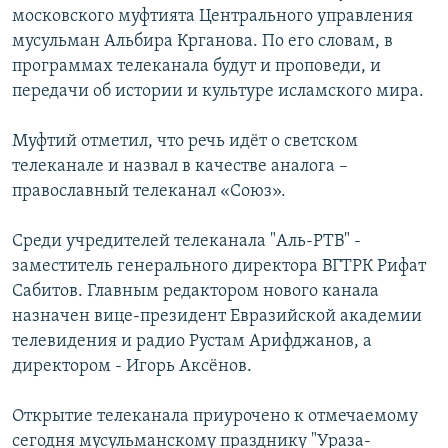
московского муфтията Центрального управления
РАСПИСАНИЕ ВЕЩАНИЯ
мусульман Альбира Крганова. По его словам, в
ПОДПИШИТЕСЬ НА РАССЫЛКУ
программах телеканала будут и проповеди, и
передачи об истории и культуре исламского мира.
СОЦИАЛЬНЫЕ СЕТИ
Муфтий отметил, что речь идёт о светском
телеканале и назвал в качестве аналога –
православный телеканал «Союз».
Среди учредителей телеканала "Аль-РТВ" -
Все сайты РСЕ/РС
заместитель генерального директора ВГТРК Рифат
Сабитов. Главным редактором нового канала
назначен вице-президент Евразийской академии
телевидения и радио Рустам Арифджанов, а
директором - Игорь Аксёнов.
Открытие телеканала приурочено к отмечаемому
сегодня мусульманскому празднику "Ураза-