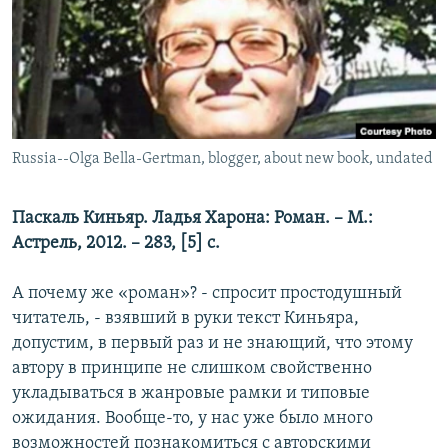
РАСПИСАНИЕ ВЕЩАНИЯ
ПОДПИШИТЕСЬ НА РАССЫЛКУ
СОЦИАЛЬНЫЕ СЕТИ
Russia--Olga Bella-Gertman, blogger, about new book, undated
Паскаль Киньяр. Ладья Харона: Роман. – М.:
Астрель, 2012. – 283, [5] с.
Все сайты РСЕ/РС
А почему же «роман»? - спросит простодушный
читатель, - взявший в руки текст Киньяра,
допустим, в первый раз и не знающий, что этому
автору в принципе не слишком свойственно
укладываться в жанровые рамки и типовые
ожидания. Вообще-то, у нас уже было много
возможностей познакомиться с авторскими