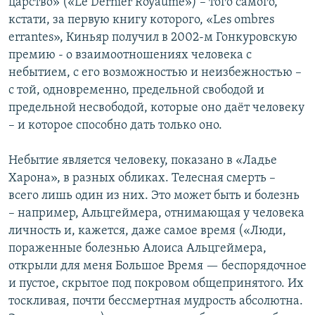
царство» («Le Dernier Royaume») – того самого,
кстати, за первую книгу которого, «Les ombres
errantes», Киньяр получил в 2002-м Гонкуровскую
премию - о взаимоотношениях человека с
небытием, с его возможностью и неизбежностью –
с той, одновременно, предельной свободой и
предельной несвободой, которые оно даёт человеку
– и которое способно дать только оно.
Небытие является человеку, показано в «Ладье
Харона», в разных обликах. Телесная смерть –
всего лишь один из них. Это может быть и болезнь
– например, Альцгеймера, отнимающая у человека
личность и, кажется, даже самое время («Люди,
пораженные болезнью Алоиса Альцгеймера,
открыли для меня Большое Время — беспорядочное
и пустое, скрытое под покровом общепринятого. Их
тоскливая, почти бессмертная мудрость абсолютна.