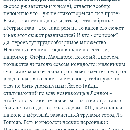
скорее уж заготовки к нему), отчасти вообще
непонятно что… уж не стихотворения ли в прозе?
Если, - станет он допытываться, - это собранье
пёстрых глав – всё-таки роман, то каков его сюжет
и как этот сюжет развивается? И кто - его герои?
Да, героев тут труднообозримое множество.
Некоторые из них - люди вполне известные, -
например, Стефан Малларме, который, впрочем,
покажется читателю совсем ненадолго: маленьким
счастливым мальчиком проплывёт вместе с сестрой
в лодке вверх по реке – и исчезнет, чтобы уже ни
разу не быть упомянутым; Йозеф Гайдн,
отплывающий по зову незнакомца в Лондон –
чтобы опять-таки не появиться на этих страницах
больше никогда; король Людовик XIII, въехавший
на коне в мёртвый, заваленный трупами город Ла-
Рошель. Есть и мифологические персонажи:
Протесилай, лишь на день вернувшийся из Аида к