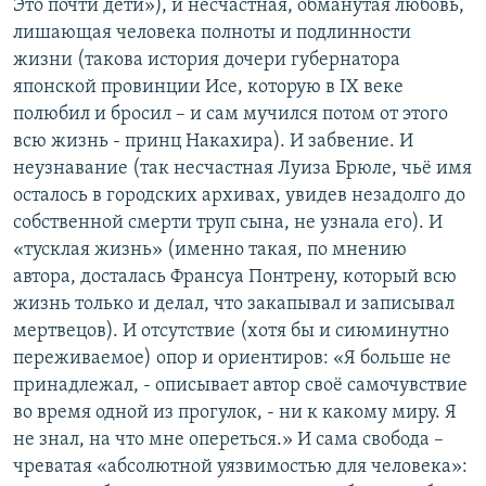
Это почти дети»), и несчастная, обманутая любовь,
лишающая человека полноты и подлинности
жизни (такова история дочери губернатора
японской провинции Исе, которую в IX веке
полюбил и бросил – и сам мучился потом от этого
всю жизнь - принц Накахира). И забвение. И
неузнавание (так несчастная Луиза Брюле, чьё имя
осталось в городских архивах, увидев незадолго до
собственной смерти труп сына, не узнала его). И
«тусклая жизнь» (именно такая, по мнению
автора, досталась Франсуа Понтрену, который всю
жизнь только и делал, что закапывал и записывал
мертвецов). И отсутствие (хотя бы и сиюминутно
переживаемое) опор и ориентиров: «Я больше не
принадлежал, - описывает автор своё самочувствие
во время одной из прогулок, - ни к какому миру. Я
не знал, на что мне опереться.» И сама свобода –
чреватая «абсолютной уязвимостью для человека»: