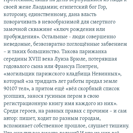
своей жене Лаодамии; египетский бог Гор,
которому, единственному, дана власть
поворачивать в невообразимой для смертного
замочной скважине «ключ рождения или
пробуждения». Остальные - люди совершенно
неведомые, безвозвратно поглощённые забвением
– и таких большинство. Такова парижанка
середины XVIII века Луиза Брюле, потерявшая
годовалого сына или Франсуа Понтрен,
«могильщик парижского кладбища Невинных»,
который «за тридцать лет работы предал земле
90107 тел», а притом ещё «вёл скорбный список
усопших, занося гусиным пером в свою
регистрационную книгу имя каждого из них».
Среди героев, на равных правах с прочими – и сам
автор: пишет, ходит по разным городам,
вспоминает собственное прошлое, слушает тишину.