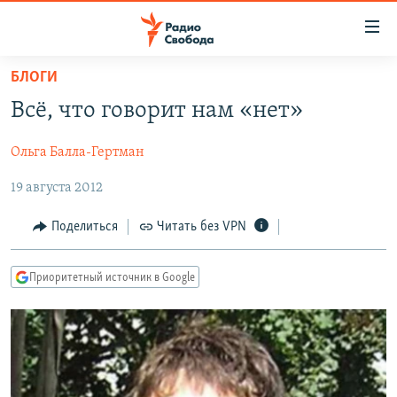
Ссылки
для
упрощенного
БЛОГИ
ПРОГРАММЫ
доступа
Всё, что говорит нам «нет»
ПОДКАСТЫ
Вернуться
к
Ольга Балла-Гертман
АВТОРСКИЕ ПРОЕКТЫ
основному
19 августа 2012
ЦИТАТЫ СВОБОДЫ
содержанию
Вернутся
МНЕНИЯ
Поделиться
Читать без VPN
к
КУЛЬТУРА
главной
Приоритетный источник в Google
навигации
IDEL.РЕАЛИИ
Вернутся
КАВКАЗ.РЕАЛИИ
к
СЕВЕР.РЕАЛИИ
поиску
СИБИРЬ.РЕАЛИИ