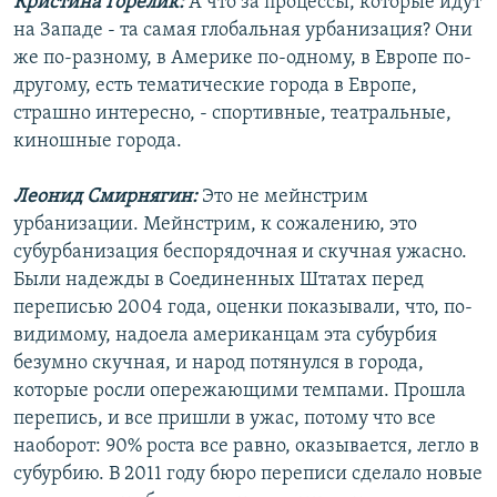
Кристина Горелик:
А что за процессы, которые идут
на Западе - та самая глобальная урбанизация? Они
же по-разному, в Америке по-одному, в Европе по-
другому, есть тематические города в Европе,
страшно интересно, - спортивные, театральные,
киношные города.
Леонид Смирнягин:
Это не мейнстрим
урбанизации. Мейнстрим, к сожалению, это
субурбанизация беспорядочная и скучная ужасно.
Были надежды в Соединенных Штатах перед
переписью 2004 года, оценки показывали, что, по-
видимому, надоела американцам эта субурбия
безумно скучная, и народ потянулся в города,
которые росли опережающими темпами. Прошла
перепись, и все пришли в ужас, потому что все
наоборот: 90% роста все равно, оказывается, легло в
субурбию. В 2011 году бюро переписи сделало новые