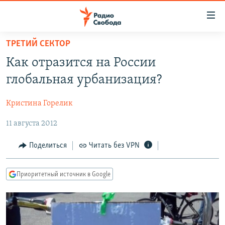
Ссылки
для
упрощенного
ТРЕТИЙ СЕКТОР
ПРОГРАММЫ
доступа
Как отразится на России
ПОДКАСТЫ
Вернуться
глобальная урбанизация?
к
АВТОРСКИЕ ПРОЕКТЫ
основному
Кристина Горелик
ЦИТАТЫ СВОБОДЫ
содержанию
Вернутся
11 августа 2012
МНЕНИЯ
к
КУЛЬТУРА
Поделиться
Читать без VPN
главной
навигации
IDEL.РЕАЛИИ
Вернутся
Приоритетный источник в Google
КАВКАЗ.РЕАЛИИ
к
СЕВЕР.РЕАЛИИ
поиску
СИБИРЬ.РЕАЛИИ