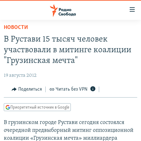
Ссылки
для
упрощенного
НОВОСТИ
ПРОГРАММЫ
доступа
В Рустави 15 тысяч человек
ПОДКАСТЫ
Вернуться
участвовали в митинге коалиции
к
АВТОРСКИЕ ПРОЕКТЫ
"Грузинская мечта"
основному
ЦИТАТЫ СВОБОДЫ
содержанию
19 августа 2012
Вернутся
МНЕНИЯ
к
Поделиться
Читать без VPN
КУЛЬТУРА
главной
навигации
IDEL.РЕАЛИИ
Приоритетный источник в Google
Вернутся
КАВКАЗ.РЕАЛИИ
к
В грузинском городе Рустави сегодня состоялся
СЕВЕР.РЕАЛИИ
поиску
очередной предвыборный митинг оппозиционной
СИБИРЬ.РЕАЛИИ
коалиции «Грузинская мечта» миллиардера