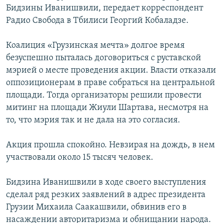
Бидзины Иванишвили, передает корреспондент
РАСПИСАНИЕ ВЕЩАНИЯ
Радио Свобода в Тбилиси Георгий Кобаладзе.
ПОДПИШИТЕСЬ НА РАССЫЛКУ
Коалиция «Грузинская мечта» долгое время
СОЦИАЛЬНЫЕ СЕТИ
безуспешно пыталась договориться с руставской
мэрией о месте проведения акции. Власти отказали
оппозиционерам в праве собраться на центральной
площади. Тогда организаторы решили провести
митинг на площади Жиули Шартава, несмотря на
то, что мэрия так и не дала на это согласия.
Все сайты РСЕ/РС
Акция прошла спокойно. Невзирая на дождь, в нем
участвовали около 15 тысяч человек.
Бидзина Иванишвили в ходе своего выступления
сделал ряд резких заявлений в адрес президента
Грузии Михаила Саакашвили, обвинив его в
насаждении авторитаризма и обнищании народа.