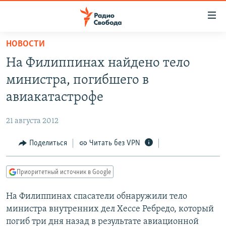
Ссылки
для
упрощенного
НОВОСТИ
ПРОГРАММЫ
доступа
На Филиппинах найдено тело
ПОДКАСТЫ
Вернуться
министра, погибшего в
к
АВТОРСКИЕ ПРОЕКТЫ
авиакатастрофе
основному
ЦИТАТЫ СВОБОДЫ
содержанию
21 августа 2012
Вернутся
МНЕНИЯ
к
Поделиться
Читать без VPN
КУЛЬТУРА
главной
навигации
IDEL.РЕАЛИИ
Приоритетный источник в Google
Вернутся
КАВКАЗ.РЕАЛИИ
к
На Филиппинах спасатели обнаружили тело
СЕВЕР.РЕАЛИИ
поиску
министра внутренних дел Хессе Ребредо, который
СИБИРЬ.РЕАЛИИ
погиб три дня назад в результате авиационной