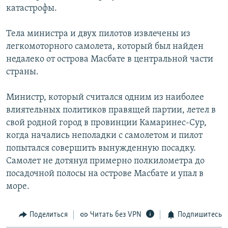
катастрофы.
РАСПИСАНИЕ ВЕЩАНИЯ
ПОДПИШИТЕСЬ НА РАССЫЛКУ
Тела министра и двух пилотов извлечены из
легкомоторного самолета, который был найден
СОЦИАЛЬНЫЕ СЕТИ
недалеко от острова Масбате в центральной части
страны.
Министр, который считался одним из наиболее
влиятельных политиков правящей партии, летел в
свой родной город в провинции Камаринес-Сур,
Все сайты РСЕ/РС
когда начались неполадки с самолетом и пилот
попытался совершить вынужденную посадку.
Самолет не дотянул примерно полкилометра до
посадочной полосы на острове Масбате и упал в
море.
Поделиться
Читать без VPN
Подпишитесь