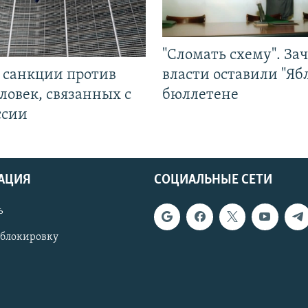
"Сломать схему". За
л санкции против
власти оставили "Ябл
ловек, связанных с
бюллетене
ссии
АЦИЯ
СОЦИАЛЬНЫЕ СЕТИ
ь
 блокировку