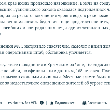
ком крае вновь произошло наводнение. В ночь на среду
ский Туапсинского района оказалась подтопленной ча
ся, из-за резкого повышения уровня воды в реке посл
вы точно масштабы бедствия - еще предстоит оценить, 
погибших и пострадавших нет, люди из затопленных
.
днения МЧС направило спасателей, самолет с ними выл
ан оперативный штаб, обстановка уточняется.
 результате наводнения в Крымском районе, Геленджик
е погибли, по официальным данным, 168 человек. По
был вызван сильными ливнями. Местные власти были 
ке за недостаточное оповещение жителей об угрозе ст
ся
Читать без VPN
Подпишитесь
Распечатать