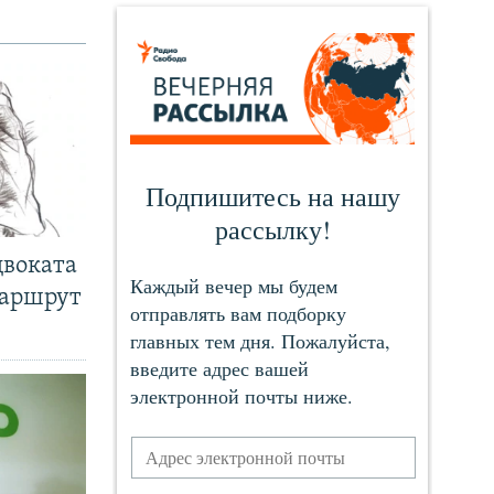
двоката
маршрут