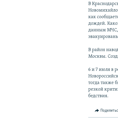
РАСПИСАНИЕ ВЕЩАНИЯ
В Краснодарс
ПОДПИШИТЕСЬ НА РАССЫЛКУ
Новомихайлов
как сообщает
дождей. Како
данным МЧС, 
эвакуированы
В район наво
Москвы. Созд
6 и 7 июля в
Новороссийск
тогда также 
резкой крити
бедствия.
Поделить