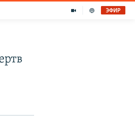
ЭФИР
ертв