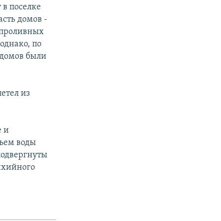
 в поселке
сть домов -
е проливных
однако, по
 домов были
етел из
е и
дъем воды
подвергнуты
ихийного