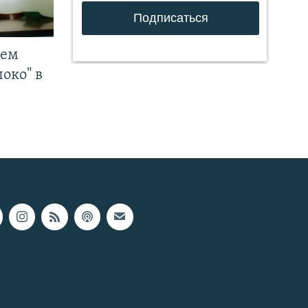
чем
око" в