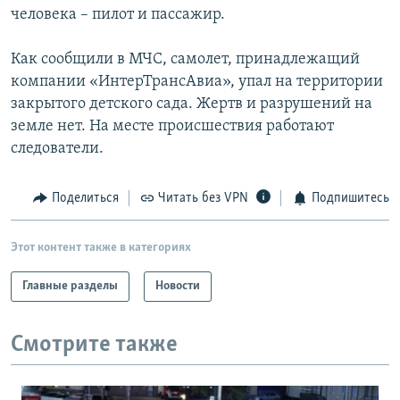
человека – пилот и пассажир.
РАСПИСАНИЕ ВЕЩАНИЯ
ПОДПИШИТЕСЬ НА РАССЫЛКУ
Как сообщили в МЧС, самолет, принадлежащий
компании «ИнтерТрансАвиа», упал на территории
СОЦИАЛЬНЫЕ СЕТИ
закрытого детского сада. Жертв и разрушений на
земле нет. На месте происшествия работают
следователи.
Поделиться
Читать без VPN
Подпишитесь
Все сайты РСЕ/РС
Этот контент также в категориях
Главные разделы
Новости
Смотрите также