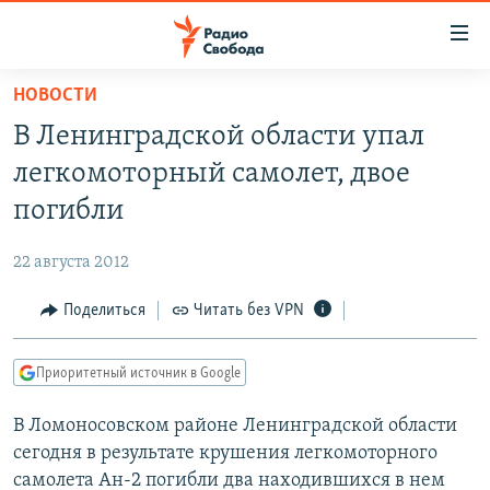
Ссылки
для
упрощенного
НОВОСТИ
ПРОГРАММЫ
доступа
В Ленинградской области упал
ПОДКАСТЫ
Вернуться
легкомоторный самолет, двое
к
АВТОРСКИЕ ПРОЕКТЫ
погибли
основному
ЦИТАТЫ СВОБОДЫ
содержанию
22 августа 2012
Вернутся
МНЕНИЯ
к
Поделиться
Читать без VPN
КУЛЬТУРА
главной
навигации
IDEL.РЕАЛИИ
Приоритетный источник в Google
Вернутся
КАВКАЗ.РЕАЛИИ
к
В Ломоносовском районе Ленинградской области
СЕВЕР.РЕАЛИИ
поиску
сегодня в результате крушения легкомоторного
СИБИРЬ.РЕАЛИИ
самолета Ан-2 погибли два находившихся в нем