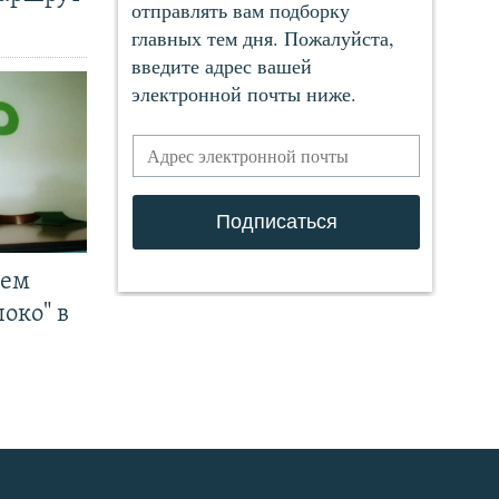
чем
око" в