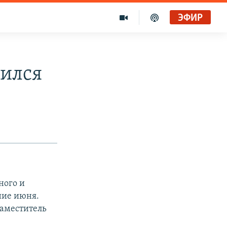
ЭФИР
лился
ного и
ение июня.
заместитель