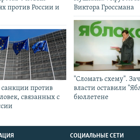
ях против России и
Виктора Гроссмана
"Сломать схему". За
л санкции против
власти оставили "Ябл
ловек, связанных с
бюллетене
ссии
АЦИЯ
СОЦИАЛЬНЫЕ СЕТИ