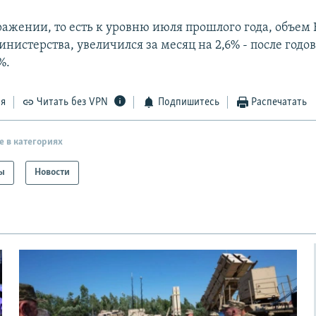
ражении, то есть к уровню июля прошлого года, объем 
нистерства, увеличился за месяц на 2,6% - после годо
%.
ся
Читать без VPN
Подпишитесь
Распечатать
е в категориях
ы
Новости