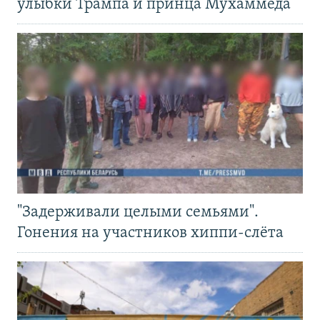
улыбки Трампа и принца Мухаммеда
"Задерживали целыми семьями".
Гонения на участников хиппи-слёта