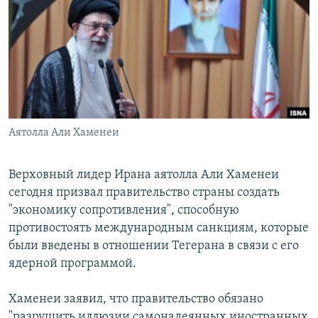
РАСПИСАНИЕ ВЕЩАНИЯ
ПОДПИШИТЕСЬ НА РАССЫЛКУ
СОЦИАЛЬНЫЕ СЕТИ
Аятолла Али Хаменеи
Все сайты РСЕ/РС
Верховный лидер Ирана аятолла Али Хаменеи
сегодня призвал правительство страны создать
"экономику сопротивления", способную
противостоять международным санкциям, которые
были введены в отношении Тегерана в связи с его
ядерной программой.
Хаменеи заявил, что правительство обязано
"разрушить иллюзии самонадеянных иностранных