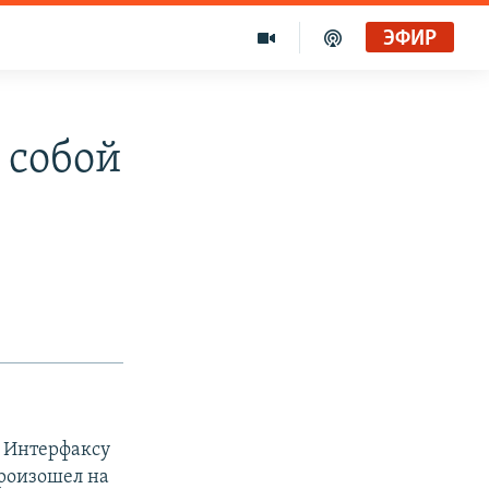
ЭФИР
 собой
л Интерфаксу
произошел на