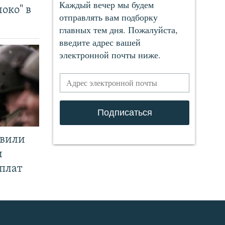
око" в
явили
и
плат