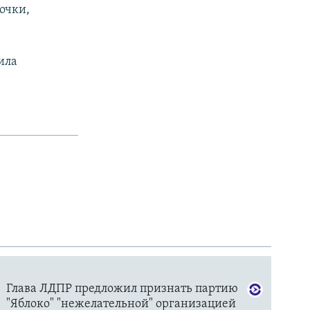
очки,
ила