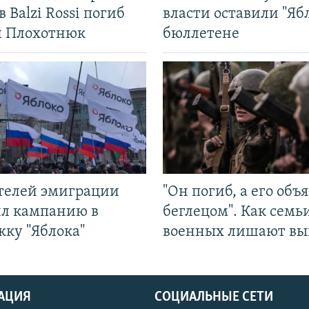
в Balzi Rossi погиб
власти оставили "Ябл
л Плохотнюк
бюллетене
ятелей эмиграции
"Он погиб, а его объ
ил кампанию в
беглецом". Как семь
жку "Яблока"
военных лишают вы
АЦИЯ
СОЦИАЛЬНЫЕ СЕТИ