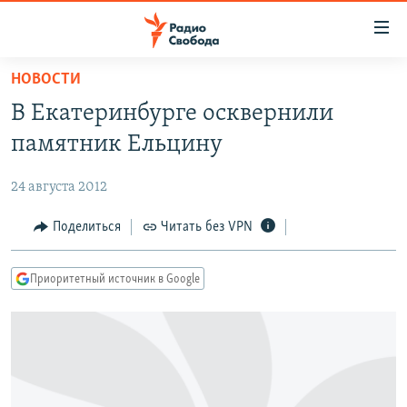
Ссылки
для
упрощенного
НОВОСТИ
ПРОГРАММЫ
доступа
В Екатеринбурге осквернили
ПОДКАСТЫ
Вернуться
памятник Ельцину
к
АВТОРСКИЕ ПРОЕКТЫ
основному
24 августа 2012
ЦИТАТЫ СВОБОДЫ
содержанию
Вернутся
МНЕНИЯ
Поделиться
Читать без VPN
к
КУЛЬТУРА
главной
Приоритетный источник в Google
навигации
IDEL.РЕАЛИИ
Вернутся
КАВКАЗ.РЕАЛИИ
к
СЕВЕР.РЕАЛИИ
поиску
СИБИРЬ.РЕАЛИИ