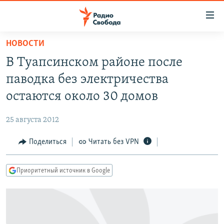
Ссылки
для
упрощенного
НОВОСТИ
ПРОГРАММЫ
доступа
В Туапсинском районе после
ПОДКАСТЫ
Вернуться
паводка без электричества
к
АВТОРСКИЕ ПРОЕКТЫ
остаются около 30 домов
основному
ЦИТАТЫ СВОБОДЫ
содержанию
25 августа 2012
Вернутся
МНЕНИЯ
к
Поделиться
Читать без VPN
КУЛЬТУРА
главной
навигации
IDEL.РЕАЛИИ
Приоритетный источник в Google
Вернутся
КАВКАЗ.РЕАЛИИ
к
СЕВЕР.РЕАЛИИ
поиску
СИБИРЬ.РЕАЛИИ