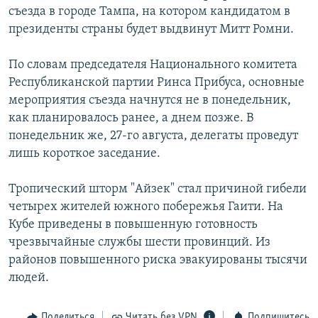
съезда в городе Тампа, на котором кандидатом в
РАСПИСАНИЕ ВЕЩАНИЯ
президенты страны будет выдвинут Митт Ромни.
ПОДПИШИТЕСЬ НА РАССЫЛКУ
По словам председателя Национального комитета
СОЦИАЛЬНЫЕ СЕТИ
Республиканской партии Ринса Прибуса, основные
мероприятия съезда начнутся не в понедельник,
как планировалось ранее, а днем позже. В
понедельник же, 27-го августа, делегаты проведут
лишь короткое заседание.
Все сайты РСЕ/РС
Тропический шторм "Айзек" стал причиной гибели
четырех жителей южного побережья Гаити. На
Кубе приведены в повышенную готовность
чрезвычайные службы шести провинций. Из
районов повышенного риска эвакуированы тысячи
людей.
Поделиться
Читать без VPN
Подпишитесь