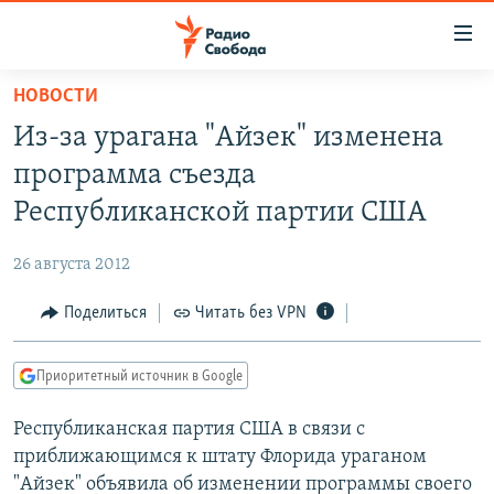
Ссылки
для
упрощенного
НОВОСТИ
ПРОГРАММЫ
доступа
Из-за урагана "Айзек" изменена
ПОДКАСТЫ
Вернуться
программа съезда
к
АВТОРСКИЕ ПРОЕКТЫ
Республиканской партии США
основному
ЦИТАТЫ СВОБОДЫ
содержанию
26 августа 2012
Вернутся
МНЕНИЯ
к
Поделиться
Читать без VPN
КУЛЬТУРА
главной
навигации
IDEL.РЕАЛИИ
Приоритетный источник в Google
Вернутся
КАВКАЗ.РЕАЛИИ
к
Республиканская партия США в связи с
СЕВЕР.РЕАЛИИ
поиску
приближающимся к штату Флорида ураганом
СИБИРЬ.РЕАЛИИ
"Айзек" объявила об изменении программы своего