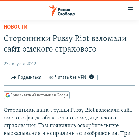
Ссылки
для
упрощенного
НОВОСТИ
ПРОГРАММЫ
доступа
Сторонники Pussy Riot взломали
ПОДКАСТЫ
Вернуться
сайт омского страхового
к
АВТОРСКИЕ ПРОЕКТЫ
основному
27 августа 2012
ЦИТАТЫ СВОБОДЫ
содержанию
Вернутся
МНЕНИЯ
Поделиться
Читать без VPN
к
КУЛЬТУРА
главной
Приоритетный источник в Google
навигации
IDEL.РЕАЛИИ
Вернутся
Сторонники панк-группы Pussy Riot взломали сайт
КАВКАЗ.РЕАЛИИ
к
омского фонда обязательного медицинского
СЕВЕР.РЕАЛИИ
поиску
страхования. Там появились оскорбительные
высказывания и неприличные изображения. При
СИБИРЬ.РЕАЛИИ