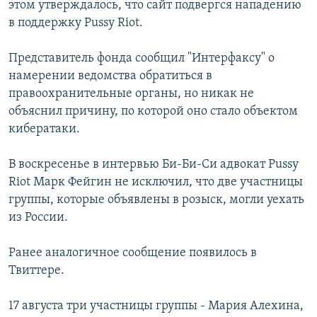
этом утверждалось, что сайт подвергся нападению
РАСПИСАНИЕ ВЕЩАНИЯ
в поддержку Pussy Riot.
ПОДПИШИТЕСЬ НА РАССЫЛКУ
Представитель фонда сообщил "Интерфаксу" о
намерении ведомства обратиться в
СОЦИАЛЬНЫЕ СЕТИ
правоохранительные органы, но никак не
объяснил причину, по которой оно стало объектом
кибератаки.
В воскресенье в интервью Би-Би-Си адвокат Pussy
Все сайты РСЕ/РС
Riot Марк Фейгин не исключил, что две участницы
группы, которые объявлены в розыск, могли уехать
из России.
Ранее аналогичное сообщение появилось в
Твиттере.
17 августа три участницы группы - Мария Алехина,