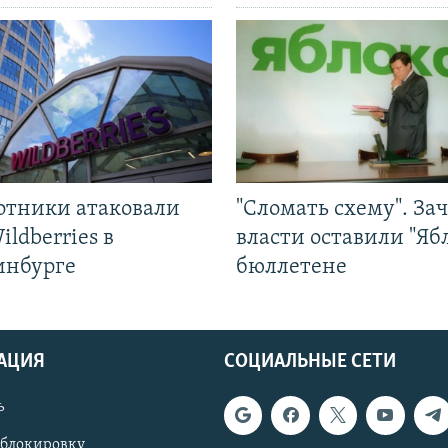
отники атаковали
"Сломать схему". За
ildberries в
власти оставили "Ябл
инбурге
бюллетене
АЦИЯ
СОЦИАЛЬНЫЕ СЕТИ
ь
 блокировку