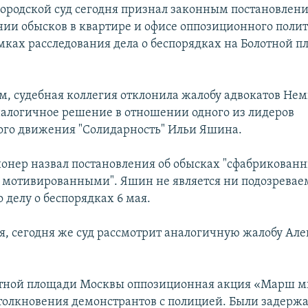
ородской суд сегодня признал законным постановлен
ении обысков в квартире и офисе оппозиционного поли
мках расследования дела о беспорядках на Болотной п
.
м, судебная коллегия отклонила жалобу адвокатов Нем
налогичное решение в отношении одного из лидеров
го движения "Солидарность" Ильи Яшина.
онер назвал постановления об обысках "сфабрикован
 мотивированными". Яшин не является ни подозревае
 делу о беспорядках 6 мая.
я, сегодня же суд рассмотрит аналогичную жалобу Але
отной площади Москвы оппозиционная акция «Марш 
столкновения демонстрантов с полицией. Были задерж