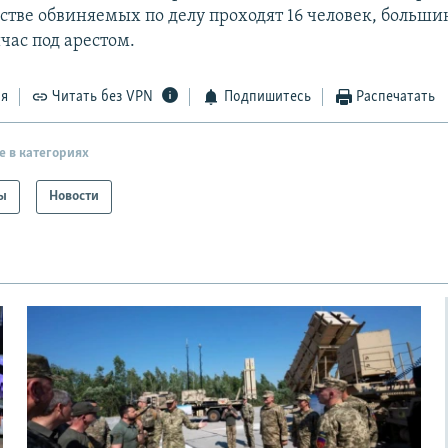
стве обвиняемых по делу проходят 16 человек, больши
час под арестом.
ся
Читать без VPN
Подпишитесь
Распечатать
е в категориях
ы
Новости