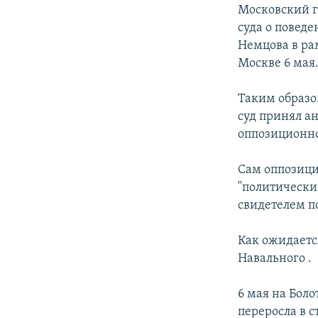
РАСПИСАНИЕ ВЕЩАНИЯ
Московский г
ПОДПИШИТЕСЬ НА РАССЫЛКУ
суда о повед
Немцова в ра
Москве 6 мая
Таким образо
суд принял а
оппозиционно
Сам оппозици
"политически
свидетелем по
Как ожидаетс
Навального .
6 мая на Бол
переросла в 