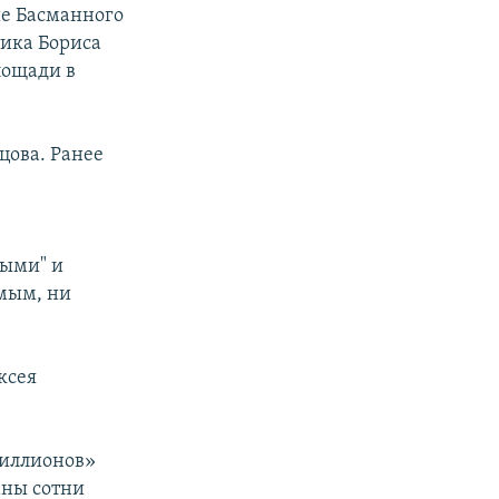
ие Басманного
тика Бориса
лощади в
цова. Ранее
ными" и
мым, ни
ксея
миллионов»
аны сотни