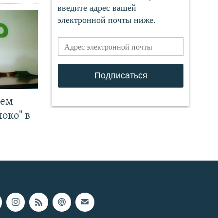
чем
око" в