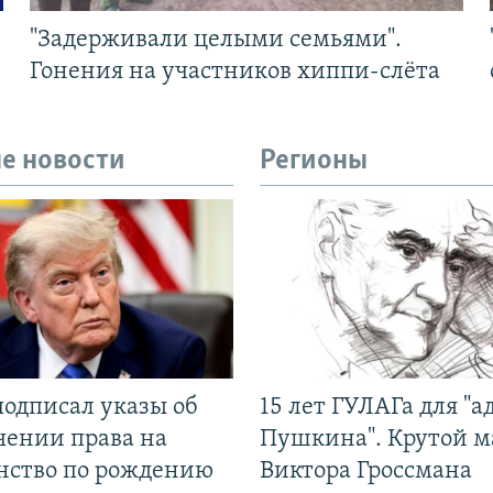
"Задерживали целыми семьями".
Гонения на участников хиппи-слёта
е новости
Регионы
подписал указы об
15 лет ГУЛАГа для "а
чении права на
Пушкина". Крутой 
нство по рождению
Виктора Гроссмана