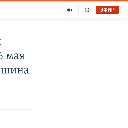
ЭФИР
и
6 мая
Яшина