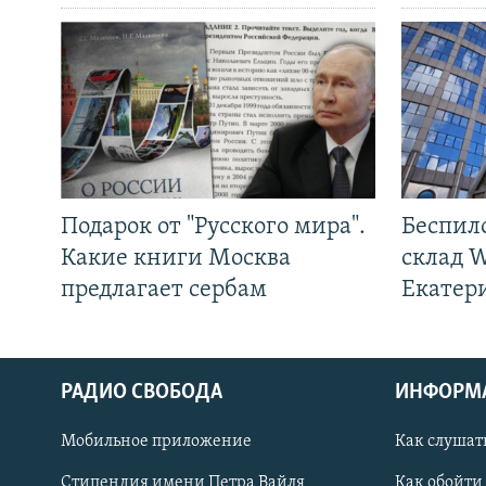
Подарок от "Русского мира".
Беспил
Какие книги Москва
склад W
предлагает сербам
Екатер
РАДИО СВОБОДА
ИНФОРМ
Мобильное приложение
Как слушат
СОЦИАЛЬНЫЕ СЕТИ
Стипендия имени Петра Вайля
Как обойти