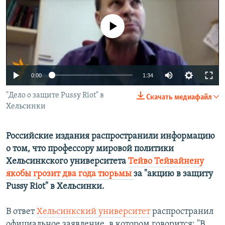
РАСПИСАНИЕ ВЕЩАНИЯ
No media source currently available
ПОДПИШИТЕСЬ НА РАССЫЛКУ
СОЦИАЛЬНЫЕ СЕТИ
0:00
1:34
"Дело о защите Pussy Riot" в
Скачать медиафайл
Хельсинки
Все сайты РСЕ/РС
Российские издания распространили информацию
о том, что профессору мировой политики
Хельсинкского университета
Тейво Тейвайнену
якобы грозит два года тюрьмы
за "акцию в защиту
Pussy Riot" в Хельсинки.
В ответ
Хельсинкский университет
распространил
официальное заявление, в котором говорится: "В