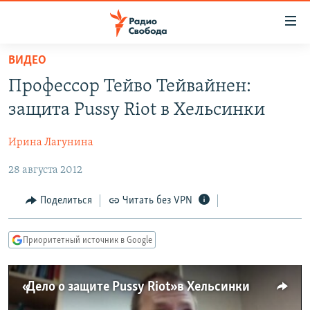
Ссылки
для
упрощенного
ВИДЕО
ПРОГРАММЫ
доступа
Профессор Тейво Тейвайнен:
ПОДКАСТЫ
Вернуться
защита Pussy Riot в Хельсинки
к
АВТОРСКИЕ ПРОЕКТЫ
основному
Ирина Лагунина
ЦИТАТЫ СВОБОДЫ
содержанию
Вернутся
28 августа 2012
МНЕНИЯ
к
КУЛЬТУРА
Поделиться
Читать без VPN
главной
навигации
IDEL.РЕАЛИИ
Вернутся
Приоритетный источник в Google
КАВКАЗ.РЕАЛИИ
к
СЕВЕР.РЕАЛИИ
поиску
«Дело о защите Pussy Riot» в Хельсинки
СИБИРЬ.РЕАЛИИ