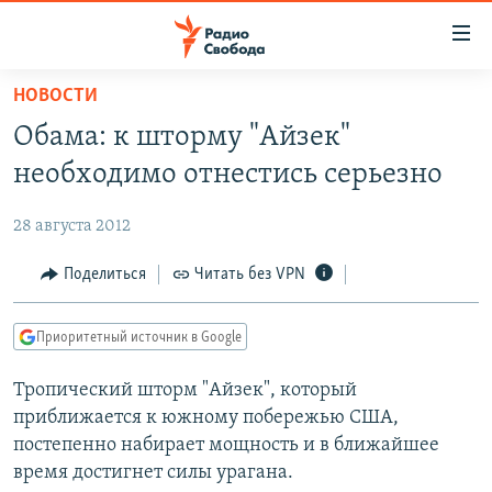
Ссылки
для
упрощенного
НОВОСТИ
ПРОГРАММЫ
доступа
Обама: к шторму "Айзек"
ПОДКАСТЫ
Вернуться
необходимо отнестись серьезно
к
АВТОРСКИЕ ПРОЕКТЫ
основному
28 августа 2012
ЦИТАТЫ СВОБОДЫ
содержанию
Вернутся
МНЕНИЯ
Поделиться
Читать без VPN
к
КУЛЬТУРА
главной
Приоритетный источник в Google
навигации
IDEL.РЕАЛИИ
Вернутся
Тропический шторм "Айзек", который
КАВКАЗ.РЕАЛИИ
к
приближается к южному побережью США,
СЕВЕР.РЕАЛИИ
поиску
постепенно набирает мощность и в ближайшее
время достигнет силы урагана.
СИБИРЬ.РЕАЛИИ