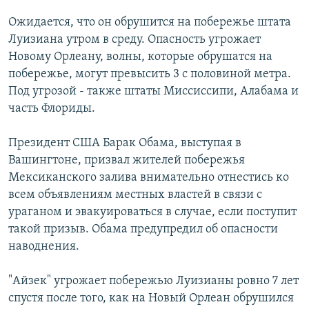
РАСПИСАНИЕ ВЕЩАНИЯ
Ожидается, что он обрушится на побережье штата
ПОДПИШИТЕСЬ НА РАССЫЛКУ
Луизиана утром в среду. Опасность угрожает
Новому Орлеану, волны, которые обрушатся на
побережье, могут превысить 3 с половиной метра.
СОЦИАЛЬНЫЕ СЕТИ
Под угрозой - также штаты Миссиссипи, Алабама и
часть Флориды.
Президент США Барак Обама, выступая в
Вашингтоне, призвал жителей побережья
Все сайты РСЕ/РС
Мексиканского залива внимательно отнестись ко
всем объявлениям местных властей в связи с
ураганом и эвакуироваться в случае, если поступит
такой призыв. Обама предупредил об опасности
наводнения.
"Айзек" угрожает побережью Луизианы ровно 7 лет
спустя после того, как на Новый Орлеан обрушился