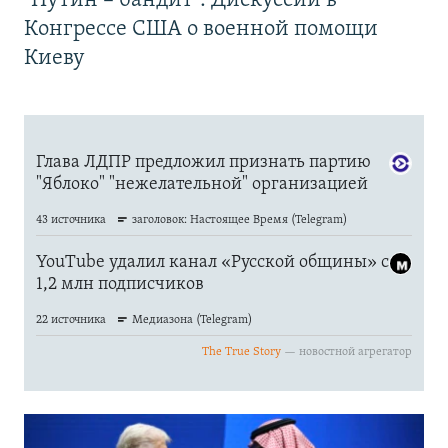
"Путин – бандит". Дискуссии в
Конгрессе США о военной помощи
Киеву