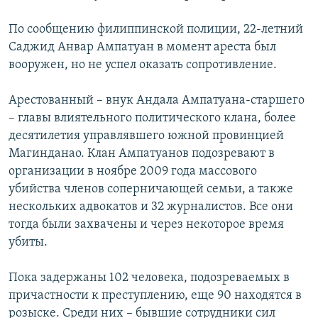
РАСПИСАНИЕ ВЕЩАНИЯ
По сообщению филиппинской полиции, 22-летний
ПОДПИШИТЕСЬ НА РАССЫЛКУ
Саджид Анвар Ампатуан в момент ареста был
вооружен, но не успел оказать сопротивление.
СОЦИАЛЬНЫЕ СЕТИ
Арестованный – внук Андала Ампатуана-старшего
– главы влиятельного политического клана, более
десятилетия управлявшего южной провинцией
Магинданао. Клан Ампатуанов подозревают в
организации в ноябре 2009 года массового
Все сайты РСЕ/РС
убийства членов соперничающей семьи, а также
нескольких адвокатов и 32 журналистов. Все они
тогда были захвачены и через некоторое время
убиты.
Пока задержаны 102 человека, подозреваемых в
причастности к преступлению, еще 90 находятся в
розыске. Среди них – бывшие сотрудники сил