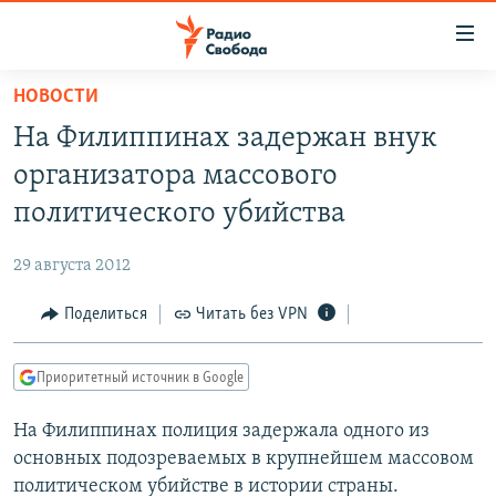
Ссылки
для
упрощенного
НОВОСТИ
ПРОГРАММЫ
доступа
На Филиппинах задержан внук
ПОДКАСТЫ
Вернуться
организатора массового
к
АВТОРСКИЕ ПРОЕКТЫ
политического убийства
основному
ЦИТАТЫ СВОБОДЫ
содержанию
29 августа 2012
Вернутся
МНЕНИЯ
к
Поделиться
Читать без VPN
КУЛЬТУРА
главной
навигации
IDEL.РЕАЛИИ
Приоритетный источник в Google
Вернутся
КАВКАЗ.РЕАЛИИ
к
На Филиппинах полиция задержала одного из
СЕВЕР.РЕАЛИИ
поиску
основных подозреваемых в крупнейшем массовом
СИБИРЬ.РЕАЛИИ
политическом убийстве в истории страны.