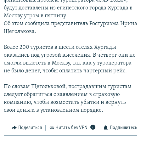
финансовых проблем туроператора «Эль-Вояж»,
РАСПИСАНИЕ ВЕЩАНИЯ
будут доставлены из египетского города Хургада в
Москву утром в пятницу.
ПОДПИШИТЕСЬ НА РАССЫЛКУ
Об этом сообщила представитель Ростуризма Ирина
Щеголькова.
СОЦИАЛЬНЫЕ СЕТИ
Более 200 туристов в шести отелях Хургады
оказались под угрозой выселения. В четверг они не
смогли вылететь в Москву, так как у туроператора
не было денег, чтобы оплатить чартерный рейс.
Все сайты РСЕ/РС
По словам Щегольковой, пострадавшим туристам
следует обратиться с заявлением в страховую
компанию, чтобы возместить убытки и вернуть
свои деньги в установленном порядке.
Поделиться
Читать без VPN
Подпишитесь