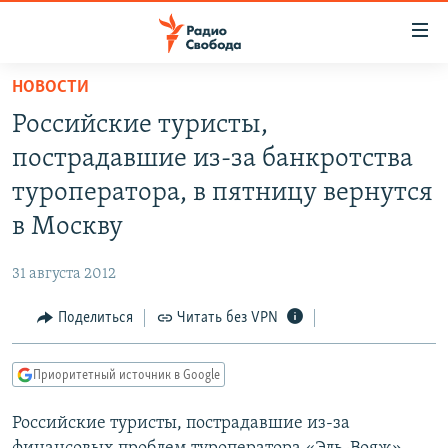
Ссылки
для
упрощенного
НОВОСТИ
ПРОГРАММЫ
доступа
Российские туристы,
ПОДКАСТЫ
Вернуться
пострадавшие из-за банкротства
к
АВТОРСКИЕ ПРОЕКТЫ
туроператора, в пятницу вернутся
основному
ЦИТАТЫ СВОБОДЫ
содержанию
в Москву
Вернутся
МНЕНИЯ
к
31 августа 2012
КУЛЬТУРА
главной
Поделиться
Читать без VPN
навигации
IDEL.РЕАЛИИ
Вернутся
КАВКАЗ.РЕАЛИИ
к
Приоритетный источник в Google
СЕВЕР.РЕАЛИИ
поиску
Российские туристы, пострадавшие из-за
СИБИРЬ.РЕАЛИИ