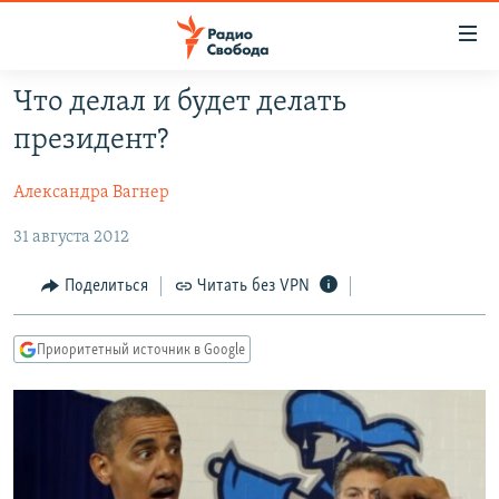
Ссылки
для
упрощенного
Что делал и будет делать
ПРОГРАММЫ
доступа
президент?
ПОДКАСТЫ
Вернуться
к
Александра Вагнер
АВТОРСКИЕ ПРОЕКТЫ
основному
31 августа 2012
ЦИТАТЫ СВОБОДЫ
содержанию
Вернутся
МНЕНИЯ
Поделиться
Читать без VPN
к
КУЛЬТУРА
главной
Приоритетный источник в Google
навигации
IDEL.РЕАЛИИ
Вернутся
КАВКАЗ.РЕАЛИИ
к
СЕВЕР.РЕАЛИИ
поиску
СИБИРЬ.РЕАЛИИ