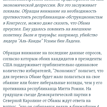
экономической депрессии. Все это заслуживает
похвалы. Обращая внимание на необходимость
противостоять республиканцам-обструкционистам
в Конгрессе, можно даже сказать, что Обама
преуспел. Ему удалось повлиять на внешнюю
политику. Были и триумфы: например, убийство
лидера "Аль-Каиды" Усамы бин Ладена.
Обращая внимание на последние данные опросов,
согласно которым обоих кандидатов в президенты
США поддерживает приблизительно одинаковое
количество избирателей, "Экономист" полагает, что
для перевеса Обаме будет мало полагаться на свое
обаяние или более либеральные взгляды, чем у его
противника республиканца Митта Ромни. На
грядущем съезде Демократической партии в
Северной Каролине от Обамы ждут ответа на
вопрос,
"что он собирается делать в ближайшие 4