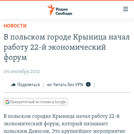
Ссылки
для
упрощенного
НОВОСТИ
ПРОГРАММЫ
доступа
В польском городе Крыница начал
ПОДКАСТЫ
Вернуться
работу 22-й экономический
к
АВТОРСКИЕ ПРОЕКТЫ
форум
основному
ЦИТАТЫ СВОБОДЫ
содержанию
04 сентября 2012
Вернутся
МНЕНИЯ
к
Поделиться
Читать без VPN
КУЛЬТУРА
главной
навигации
IDEL.РЕАЛИИ
Приоритетный источник в Google
Вернутся
КАВКАЗ.РЕАЛИИ
к
В польском городке Крыница начал работу 22-й
СЕВЕР.РЕАЛИИ
поиску
экономический форум, который называют
СИБИРЬ.РЕАЛИИ
польским Давосом. Это крупнейшее мероприятие