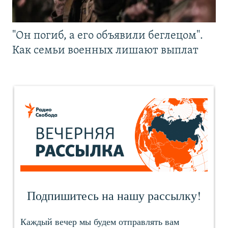
"Он погиб, а его объявили беглецом".
Как семьи военных лишают выплат