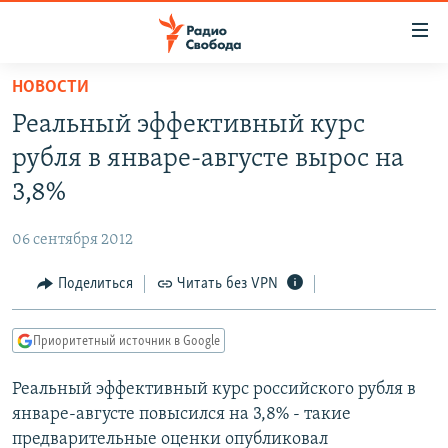
Ссылки
для
упрощенного
НОВОСТИ
ПРОГРАММЫ
доступа
Реальный эффективный курс
ПОДКАСТЫ
Вернуться
рубля в январе-августе вырос на
к
АВТОРСКИЕ ПРОЕКТЫ
3,8%
основному
ЦИТАТЫ СВОБОДЫ
содержанию
06 сентября 2012
Вернутся
МНЕНИЯ
к
Поделиться
Читать без VPN
КУЛЬТУРА
главной
навигации
IDEL.РЕАЛИИ
Приоритетный источник в Google
Вернутся
КАВКАЗ.РЕАЛИИ
к
Реальный эффективный курс российского рубля в
СЕВЕР.РЕАЛИИ
поиску
январе-августе повысился на 3,8% - такие
СИБИРЬ.РЕАЛИИ
предварительные оценки опубликовал