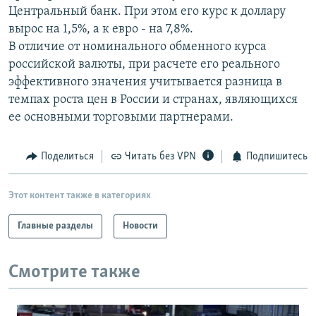
Центральный банк. При этом его курс к доллару
РАСПИСАНИЕ ВЕЩАНИЯ
вырос на 1,5%, а к евро - на 7,8%.
ПОДПИШИТЕСЬ НА РАССЫЛКУ
В отличие от номинального обменного курса
российской валюты, при расчете его реального
СОЦИАЛЬНЫЕ СЕТИ
эффективного значения учитывается разница в
темпах роста цен в России и странах, являющихся
ее основными торговыми партнерами.
Поделиться
Читать без VPN
Подпишитесь
Все сайты РСЕ/РС
Этот контент также в категориях
Главные разделы
Новости
Смотрите также