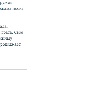
оружия.
грамма носит
ада.
грата. Свое
режиму
продолжает