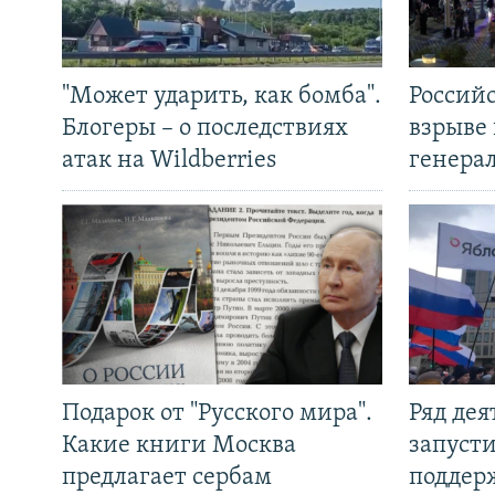
"Может ударить, как бомба".
Россий
Блогеры – о последствиях
взрыве 
атак на Wildberries
генера
Подарок от "Русского мира".
Ряд де
Какие книги Москва
запуст
предлагает сербам
поддер