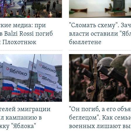
ские медиа: при
"Сломать схему". За
в Balzi Rossi погиб
власти оставили "Ябл
л Плохотнюк
бюллетене
ятелей эмиграции
"Он погиб, а его объ
ил кампанию в
беглецом". Как семь
жку "Яблока"
военных лишают вы