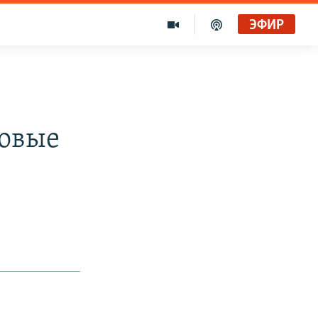
ЭФИР
новые