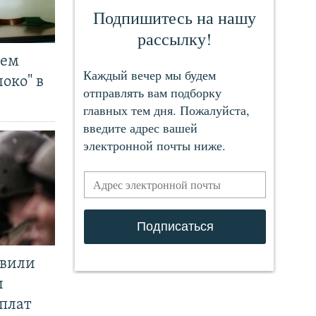
чем
око" в
явили
и
плат