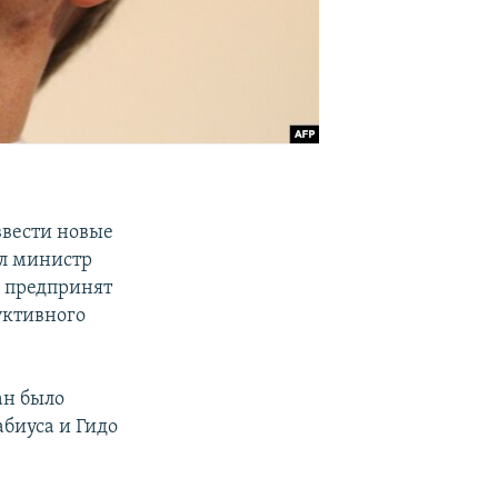
ввести новые
ил министр
ь предпринят
уктивного
ан было
биуса и Гидо