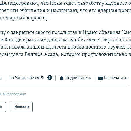
ША подозревают, что Иран ведет разработку ядерного 
ает эти обвинения и настаивает, что его ядерная про
но мирный характер.
цу о закрытии своего посольства в Иране объявила Кан
в Канаде иранские дипломаты объявлены персона нон 
ва назвала знаком протеста против поставок оружия 
резидента Башара Асада, которые предположительно 
ся
Читать без VPN
Подпишитесь
Распечатать
е в категориях
ы
Новости