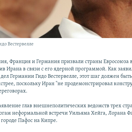
до Вестервелле
ия, Франция и Германия призвали страны Евросоюза 
ив Ирана в связи с его ядерной программой. Как заяв
дел Германии Гидо Вестервелле, этот шаг должен быт
стрее, поскольку Иран "не продемонстрировал констр
ереговорах.
аявление глав внешнеполитических ведомств трех стр
тогам неформальной встречи Уильяма Хейга, Лорана Фа
 городе Пафос на Кипре.