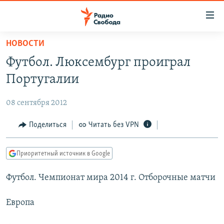
Ссылки
для
упрощенного
НОВОСТИ
ПРОГРАММЫ
доступа
Футбол. Люксембург проиграл
ПОДКАСТЫ
Вернуться
Португалии
к
АВТОРСКИЕ ПРОЕКТЫ
основному
08 сентября 2012
ЦИТАТЫ СВОБОДЫ
содержанию
Вернутся
МНЕНИЯ
Поделиться
Читать без VPN
к
КУЛЬТУРА
главной
Приоритетный источник в Google
навигации
IDEL.РЕАЛИИ
Вернутся
Футбол. Чемпионат мира 2014 г. Отборочные матчи
КАВКАЗ.РЕАЛИИ
к
СЕВЕР.РЕАЛИИ
поиску
Европа
СИБИРЬ.РЕАЛИИ