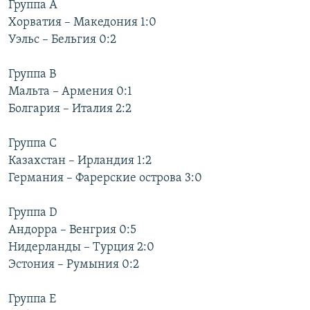
Группа A
РАСПИСАНИЕ ВЕЩАНИЯ
Хорватия – Македония 1:0
ПОДПИШИТЕСЬ НА РАССЫЛКУ
Уэльс – Бельгия 0:2
Группа B
СОЦИАЛЬНЫЕ СЕТИ
Мальта – Армения 0:1
Болгария – Италия 2:2
Группа C
Казахстан – Ирландия 1:2
Все сайты РСЕ/РС
Германия – Фарерские острова 3:0
Группа D
Андорра – Венгрия 0:5
Нидерланды – Турция 2:0
Эстония – Румыния 0:2
Группа E