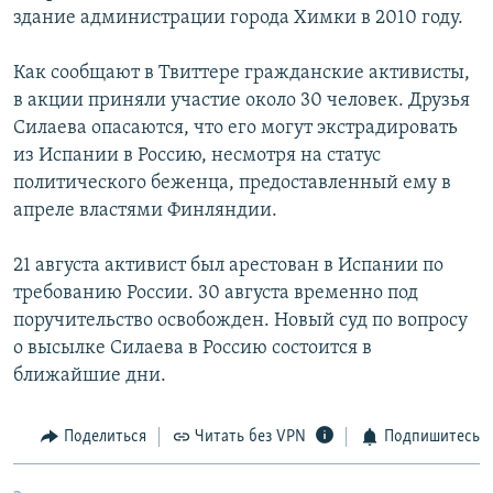
здание администрации города Химки в 2010 году.
РАСПИСАНИЕ ВЕЩАНИЯ
ПОДПИШИТЕСЬ НА РАССЫЛКУ
Как сообщают в Твиттере гражданские активисты,
в акции приняли участие около 30 человек. Друзья
СОЦИАЛЬНЫЕ СЕТИ
Силаева опасаются, что его могут экстрадировать
из Испании в Россию, несмотря на статус
политического беженца, предоставленный ему в
апреле властями Финляндии.
21 августа активист был арестован в Испании по
Все сайты РСЕ/РС
требованию России. 30 августа временно под
поручительство освобожден. Новый суд по вопросу
о высылке Силаева в Россию состоится в
ближайшие дни.
Поделиться
Читать без VPN
Подпишитесь