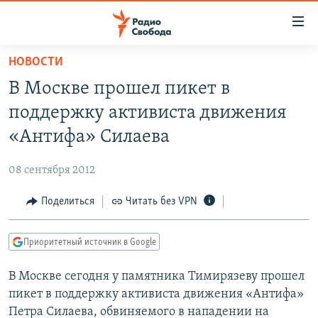
Ссылки
для
упрощенного
НОВОСТИ
ПРОГРАММЫ
доступа
В Москве прошел пикет в
ПОДКАСТЫ
Вернуться
поддержку активиста движения
к
АВТОРСКИЕ ПРОЕКТЫ
«Антифа» Силаева
основному
ЦИТАТЫ СВОБОДЫ
содержанию
08 сентября 2012
Вернутся
МНЕНИЯ
к
Поделиться
Читать без VPN
КУЛЬТУРА
главной
навигации
IDEL.РЕАЛИИ
Приоритетный источник в Google
Вернутся
КАВКАЗ.РЕАЛИИ
к
В Москве сегодня у памятника Тимирязеву прошел
СЕВЕР.РЕАЛИИ
поиску
пикет в поддержку активиста движения «Антифа»
СИБИРЬ.РЕАЛИИ
Петра Силаева, обвиняемого в нападении на