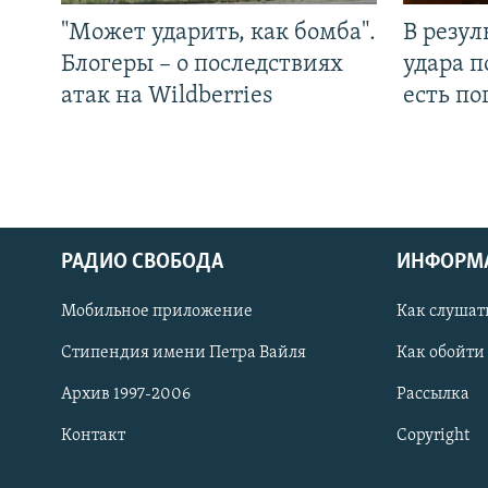
"Может ударить, как бомба".
В резул
Блогеры – о последствиях
удара п
атак на Wildberries
есть п
РАДИО СВОБОДА
ИНФОРМ
Мобильное приложение
Как слушат
СОЦИАЛЬНЫЕ СЕТИ
Стипендия имени Петра Вайля
Как обойти
Архив 1997-2006
Рассылка
Контакт
Copyright
Все сайты РСЕ/РС