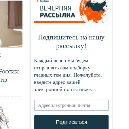
т
России
 из