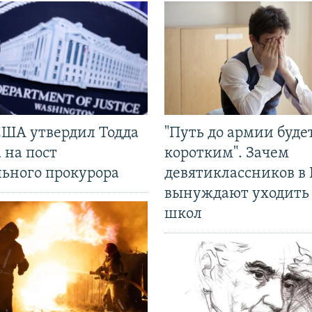
США утвердил Тодда
"Путь до армии буде
 на пост
коротким". Зачем
льного прокурора
девятиклассников в 
вынуждают уходить
школ