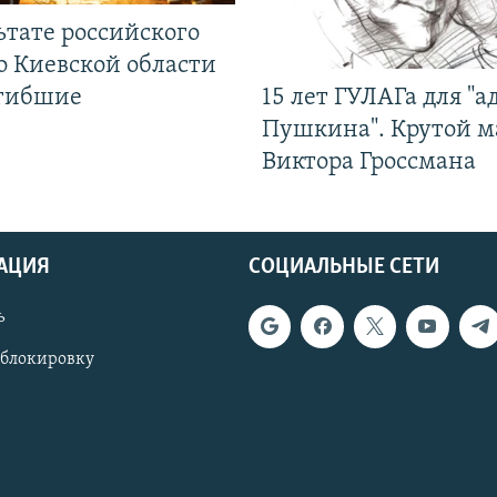
ьтате российского
о Киевской области
огибшие
15 лет ГУЛАГа для "а
Пушкина". Крутой 
Виктора Гроссмана
АЦИЯ
СОЦИАЛЬНЫЕ СЕТИ
ь
 блокировку