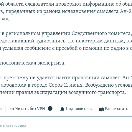
ой области следователи проверяют информацию об об
в, переданных из района исчезновения самолета Ан-2
зад.
 в региональном управлении Следственного комитета
редоставивший аудиозапись. По некоторым данным, э
й услышал сообщение с просьбой о помощи по радио в 
носкопическая экспертиза.
о-прежнему не удается найти пропавший самолет. Ан-2
аэродрома в городе Серов 11 июня. Возбуждено уголов
ушении правил эксплуатации воздушного транспорта.
ся
Читать без VPN
Подпишитесь
Распечатать
е в категориях