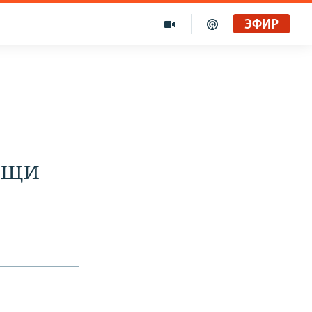
ЭФИР
ощи