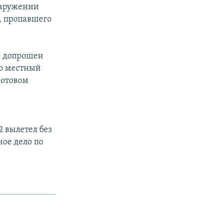
наружении
, пропавшего
, допрошен
то местный
сотовом
 вылетел без
ное дело по