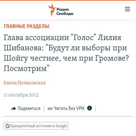
Ссылки
для
упрощенного
ГЛАВНЫЕ РАЗДЕЛЫ
ПРОГРАММЫ
доступа
Глава ассоциации "Голос" Лилия
ПОДКАСТЫ
Вернуться
Шибанова: "Будут ли выборы при
к
АВТОРСКИЕ ПРОЕКТЫ
Шойгу честнее, чем при Громове?
основному
ЦИТАТЫ СВОБОДЫ
содержанию
Посмотрим"
Вернутся
МНЕНИЯ
к
Елена Поляковская
КУЛЬТУРА
главной
11 сентября 2012
навигации
IDEL.РЕАЛИИ
Вернутся
КАВКАЗ.РЕАЛИИ
Поделиться
Читать без VPN
к
СЕВЕР.РЕАЛИИ
поиску
Приоритетный источник в Google
СИБИРЬ.РЕАЛИИ