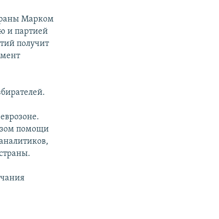
траны Марком
ю и партией
ртий получит
амент
збирателей.
еврозоне.
юзом помощи
аналитиков,
страны.
нчания