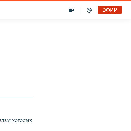
ЭФИР
татам которых