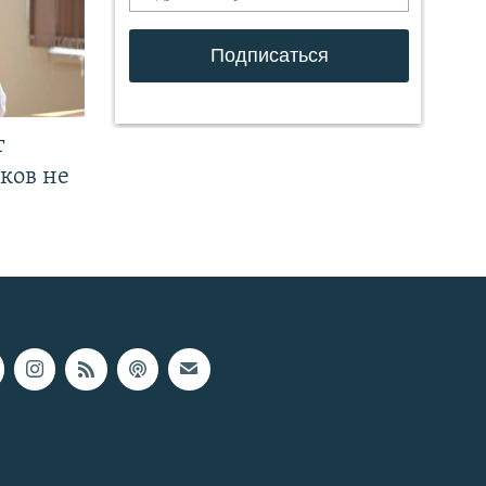
т
ков не