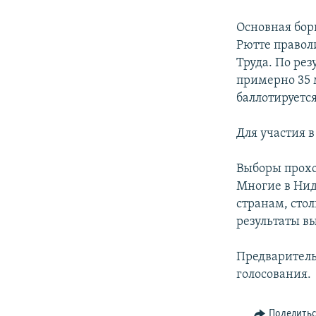
РАСПИСАНИЕ ВЕЩАНИЯ
ПОДПИШИТЕСЬ НА РАССЫЛКУ
Основная бор
Рютте правол
Труда. По ре
примерно 35 
баллотируется
Для участия 
Выборы прохо
Многие в Ни
странам, сто
результаты в
Предваритель
голосования.
Поделить