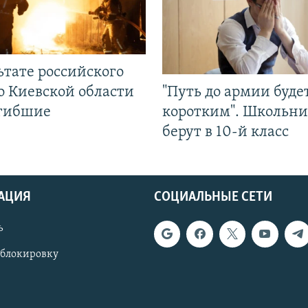
ьтате российского
о Киевской области
"Путь до армии буде
огибшие
коротким". Школьни
берут в 10-й класс
АЦИЯ
СОЦИАЛЬНЫЕ СЕТИ
ь
 блокировку