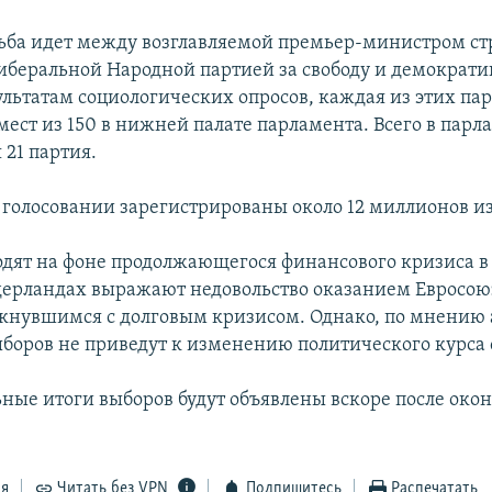
ьба идет между возглавляемой премьер-министром с
иберальной Народной партией за свободу и демократи
зультатам социологических опросов, каждая из этих па
мест из 150 в нижней палате парламента. Всего в парл
 21 партия.
в голосовании зарегистрированы около 12 миллионов и
дят на фоне продолжающегося финансового кризиса в 
дерландах выражают недовольство оказанием Евросо
лкнувшимся с долговым кризисом. Однако, по мнению 
ыборов не приведут к изменению политического курса 
ные итоги выборов будут объявлены вскоре после око
ся
Читать без VPN
Подпишитесь
Распечатать