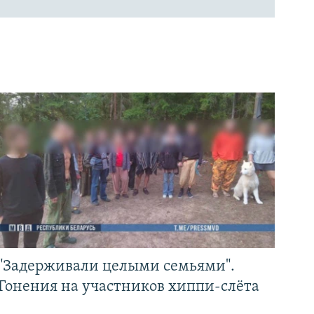
"Задерживали целыми семьями".
Гонения на участников хиппи-слёта