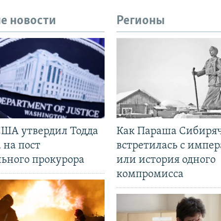
е новости
Регионы
США утвердил Тодда
Как Параша Сибиря
 на пост
встретилась с импе
льного прокурора
или история одного
компромисса