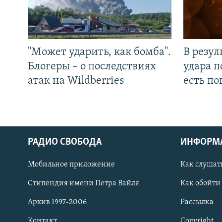
"Может ударить, как бомба".
В резул
Блогеры – о последствиях
удара п
атак на Wildberries
есть п
РАДИО СВОБОДА
ИНФОРМ
Мобильное приложение
Как слушат
СОЦИАЛЬНЫЕ СЕТИ
Стипендия имени Петра Вайля
Как обойти
Архив 1997-2006
Рассылка
Контакт
Copyright