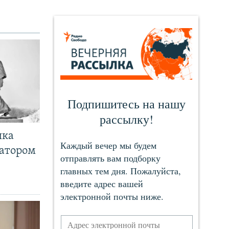
чка
ратором