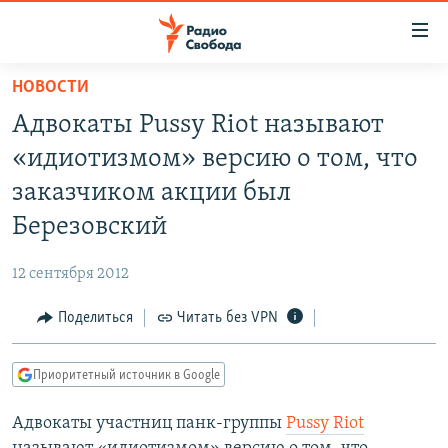
Ссылки
для
упрощенного
НОВОСТИ
ПРОГРАММЫ
доступа
Адвокаты Pussy Riot называют
ПОДКАСТЫ
Вернуться
«идиотизмом» версию о том, что
к
АВТОРСКИЕ ПРОЕКТЫ
заказчиком акции был
основному
ЦИТАТЫ СВОБОДЫ
содержанию
Березовский
Вернутся
МНЕНИЯ
к
12 сентября 2012
КУЛЬТУРА
главной
Поделиться
Читать без VPN
навигации
IDEL.РЕАЛИИ
Вернутся
КАВКАЗ.РЕАЛИИ
к
Приоритетный источник в Google
СЕВЕР.РЕАЛИИ
поиску
Адвокаты участниц панк-группы
Pussy Riot
СИБИРЬ.РЕАЛИИ