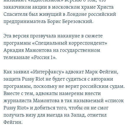
называют «идиотизмом» версию о том, что
РАСПИСАНИЕ ВЕЩАНИЯ
заказчиком акции в московском храме Христа
Спасителя был живущий в Лондоне российский
ПОДПИШИТЕСЬ НА РАССЫЛКУ
предприниматель Борис Березовский.
СОЦИАЛЬНЫЕ СЕТИ
Эта версия прозвучала накануне в сюжете
программы «Специальный корреспондент»
Аркадия Мамонтова на государственном
телеканале «Россия 1».
Все сайты РСЕ/РС
Как заявил «Интерфаксу» адвокат Марк Фейгин,
защита Pussy Riot не будет судиться с авторами
программы, поскольку не верит российским судам.
Вместе с тем, адвокаты намерены внести
журналиста Мамонтова в так называемый «список
Pussy Riot» и добиться того, чтобы он не смог
получать визу для выезда на Запад, отметил
Фейгин.