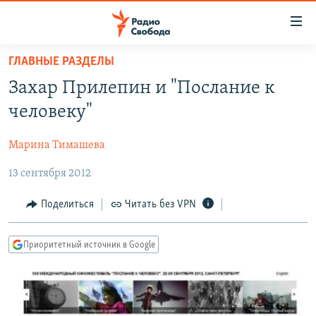
Ссылки
для
упрощенного
ГЛАВНЫЕ РАЗДЕЛЫ
ПРОГРАММЫ
доступа
Захар Прилепин и "Послание к
ПОДКАСТЫ
Вернуться
человеку"
к
АВТОРСКИЕ ПРОЕКТЫ
основному
Марина Тимашева
ЦИТАТЫ СВОБОДЫ
содержанию
Вернутся
13 сентября 2012
МНЕНИЯ
к
КУЛЬТУРА
Поделиться
Читать без VPN
главной
навигации
IDEL.РЕАЛИИ
Вернутся
Приоритетный источник в Google
КАВКАЗ.РЕАЛИИ
к
СЕВЕР.РЕАЛИИ
поиску
СИБИРЬ.РЕАЛИИ