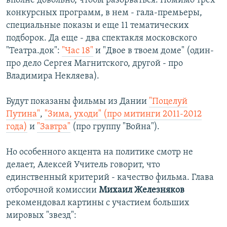
вполне довольно, чтобы разорваться. Помимо трех
конкурсных программ, в нем - гала-премьеры,
специальные показы и еще 11 тематических
подборок. Да еще - два спектакля московского
"Театра.док":
"Час 18"
и "Двое в твоем доме" (один-
про дело Сергея Магнитского, другой - про
Владимира Некляева).
Будут показаны фильмы из Дании
"Поцелуй
Путина"
,
"Зима, уходи" (про митинги 2011-2012
года)
и
"Завтра"
(про группу "Война").
Но особенного акцента на политике смотр не
делает, Алексей Учитель говорит, что
единственный критерий - качество фильма. Глава
отборочной комиссии
Михаил Железняков
рекомендовал картины с участием больших
мировых "звезд":