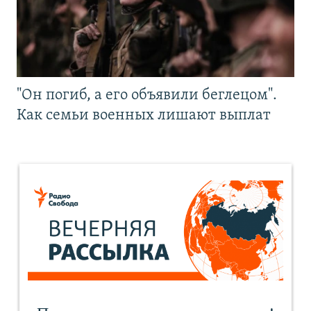
"Он погиб, а его объявили беглецом".
Как семьи военных лишают выплат