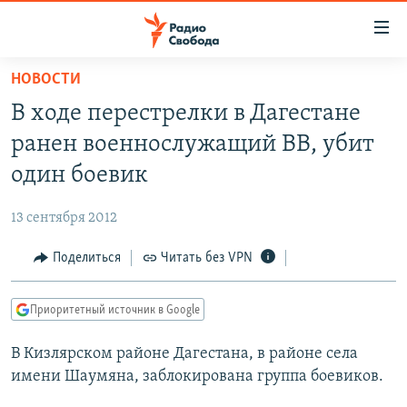
Ссылки
для
упрощенного
НОВОСТИ
ПРОГРАММЫ
доступа
В ходе перестрелки в Дагестане
ПОДКАСТЫ
Вернуться
ранен военнослужащий ВВ, убит
к
АВТОРСКИЕ ПРОЕКТЫ
один боевик
основному
ЦИТАТЫ СВОБОДЫ
содержанию
13 сентября 2012
Вернутся
МНЕНИЯ
к
Поделиться
Читать без VPN
КУЛЬТУРА
главной
навигации
IDEL.РЕАЛИИ
Приоритетный источник в Google
Вернутся
КАВКАЗ.РЕАЛИИ
к
В Кизлярском районе Дагестана, в районе села
СЕВЕР.РЕАЛИИ
поиску
имени Шаумяна, заблокирована группа боевиков.
СИБИРЬ.РЕАЛИИ