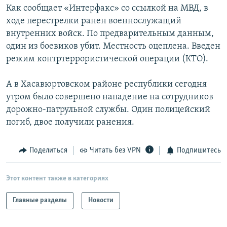
Как сообщает «Интерфакс» со ссылкой на МВД, в
РАСПИСАНИЕ ВЕЩАНИЯ
ходе перестрелки ранен военнослужащий
ПОДПИШИТЕСЬ НА РАССЫЛКУ
внутренних войск. По предварительным данным,
один из боевиков убит. Местность оцеплена. Введен
СОЦИАЛЬНЫЕ СЕТИ
режим контртеррористической операции (КТО).
А в Хасавюртовском районе республики сегодня
утром было совершено нападение на сотрудников
дорожно-патрульной службы. Один полицейский
погиб, двое получили ранения.
Все сайты РСЕ/РС
Поделиться
Читать без VPN
Подпишитесь
Этот контент также в категориях
Главные разделы
Новости