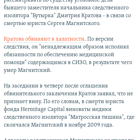
рассматривать по существу уголовное дела
РАСПИСАНИЕ ВЕЩАНИЯ
бывшего заместителя начальника следственного
изолятора "Бутырка" Дмитрия Кратова - в связи со
ПОДПИШИТЕСЬ НА РАССЫЛКУ
смертью юриста Сергея Магнитского.
СОЦИАЛЬНЫЕ СЕТИ
Кратова обвиняют в халатности
. По версии
следствия, он "ненадлежащим образом исполнял
обязанности по обеспечению медицинской
помощи" содержащимся в СИЗО, в результате чего
умер Магнитский.
Все сайты РСЕ/РС
На заседании в четверг после оглашения
обвинительного заключения Кратов заявил, что не
признает вину. По его словам, в смерти юриста
фонда Hermitage Capital виноваты медики
следственного изолятора "Матросская тишина", где
скончался Магнитский в ноябре 2009 года.