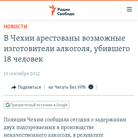
Ссылки
для
упрощенного
НОВОСТИ
ПРОГРАММЫ
доступа
В Чехии арестованы возможные
ПОДКАСТЫ
Вернуться
изготовители алкоголя, убившего
к
АВТОРСКИЕ ПРОЕКТЫ
18 человек
основному
ЦИТАТЫ СВОБОДЫ
содержанию
13 сентября 2012
Вернутся
МНЕНИЯ
к
Поделиться
Читать без VPN
КУЛЬТУРА
главной
навигации
IDEL.РЕАЛИИ
Приоритетный источник в Google
Вернутся
КАВКАЗ.РЕАЛИИ
к
Полиция Чехии сообщила сегодня о задержании
СЕВЕР.РЕАЛИИ
поиску
двух подозреваемых в производстве
СИБИРЬ.РЕАЛИИ
некачественного алкоголя, в результате