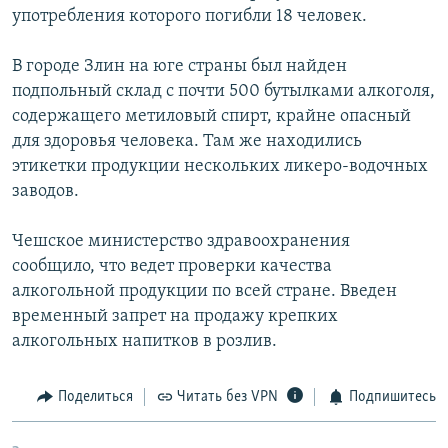
употребления которого погибли 18 человек.
РАСПИСАНИЕ ВЕЩАНИЯ
ПОДПИШИТЕСЬ НА РАССЫЛКУ
В городе Злин на юге страны был найден
подпольный склад с почти 500 бутылками алкоголя,
СОЦИАЛЬНЫЕ СЕТИ
содержащего метиловый спирт, крайне опасный
для здоровья человека. Там же находились
этикетки продукции нескольких ликеро-водочных
заводов.
Чешское министерство здравоохранения
Все сайты РСЕ/РС
сообщило, что ведет проверки качества
алкогольной продукции по всей стране. Введен
временный запрет на продажу крепких
алкогольных напитков в розлив.
Поделиться
Читать без VPN
Подпишитесь