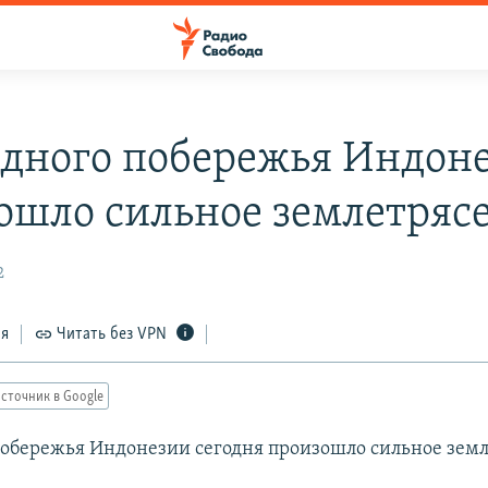
адного побережья Индон
ошло сильное землетряс
2
ся
Читать без VPN
сточник в Google
побережья Индонезии сегодня произошло сильное земл