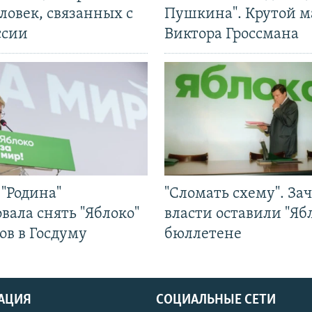
ловек, связанных с
Пушкина". Крутой 
ссии
Виктора Гроссмана
"Родина"
"Сломать схему". За
вала снять "Яблоко"
власти оставили "Ябл
ов в Госдуму
бюллетене
АЦИЯ
СОЦИАЛЬНЫЕ СЕТИ