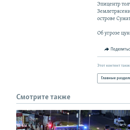
РАСПИСАНИЕ ВЕЩАНИЯ
Эпицентр толч
ПОДПИШИТЕСЬ НА РАССЫЛКУ
Землетрясени
острове Сума
Об угрозе цу
Поделить
Этот контент такж
Главные раздел
Смотрите также