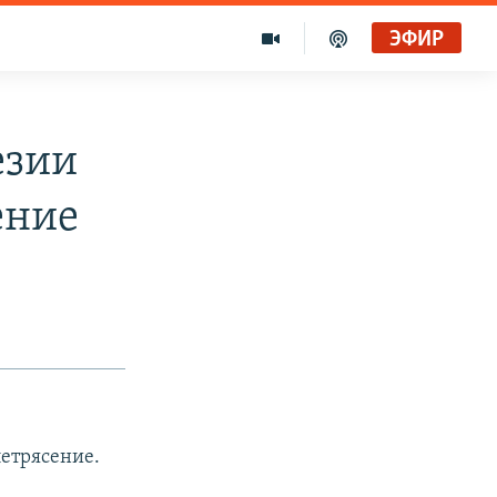
ЭФИР
езии
ение
етрясение.