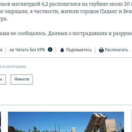
ков магнитудой 6,2 располагался на глубине около 20
е ощущали, в частности, жители городов Паданг и Бен
тра.
нами не сообщалось. Данных о пострадавших и разруш
ся
Читать без VPN
Подпишитесь
Распечатать
е в категориях
ы
Новости