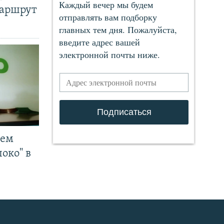
маршрут
чем
око" в