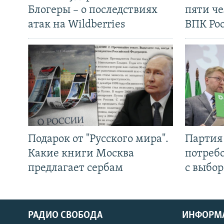
Блогеры – о последствиях
пяти че
атак на Wildberries
ВПК Ро
Подарок от "Русского мира".
Партия 
Какие книги Москва
потребо
предлагает сербам
с выбор
РАДИО СВОБОДА
ИНФОРМ