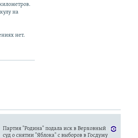
 километров.
кулу на
ениях нет.