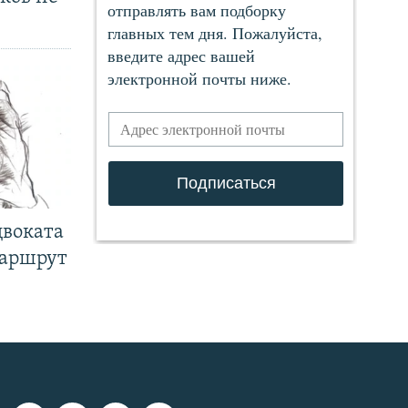
двоката
маршрут