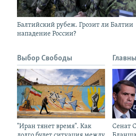
Балтийский рубеж. Грозит ли Балтии
нападение России?
Выбор Свободы
Главны
"Иран тянет время". Как
Сенат 
долго будет ситуация между
Бланша