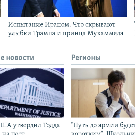
Испытание Ираном. Что скрывают
улыбки Трампа и принца Мухаммеда
е новости
Регионы
США утвердил Тодда
"Путь до армии буде
 на пост
коротким". Школьни