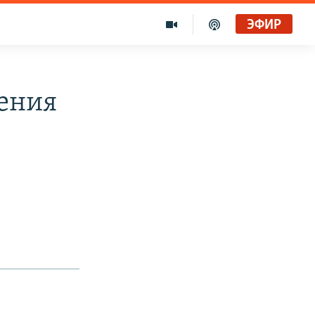
ЭФИР
дения