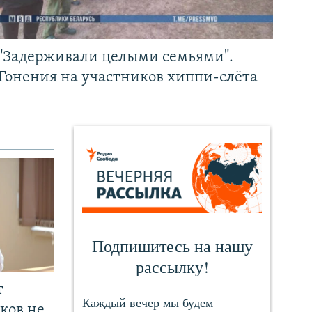
"Задерживали целыми семьями".
Гонения на участников хиппи-слёта
т
ков не