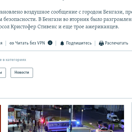
тановлено воздушное сообщение с городом Бенгази, пр
 безопасности. В Бенгази во вторник было разгромлен
осол Кристофер Стивенс и еще трое американцев.
ся
Читать без VPN
Подпишитесь
Распечатать
е в категориях
ы
Новости