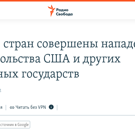
е стран совершены напа
сольства США и других
ных государств
2
ся
Читать без VPN
сточник в Google