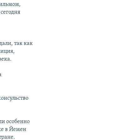
ильмом,
 сегодня
али, так как
лиция,
века.
а
консульство
ли особенно
ке в Йемен
тране.