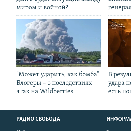
миром и войной?
генера
"Может ударить, как бомба".
В резул
Блогеры – о последствиях
удара п
атак на Wildberries
есть п
РАДИО СВОБОДА
ИНФОРМ