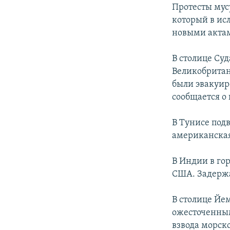
РАСПИСАНИЕ ВЕЩАНИЯ
Протесты му
ПОДПИШИТЕСЬ НА РАССЫЛКУ
который в ис
новыми акта
В столице Су
Великобритан
были эвакуир
сообщается о
В Тунисе под
американска
В Индии в го
США. Задержа
В столице Йе
ожесточенным
взвода морск