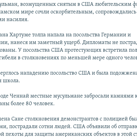
сульман, возмущенных снятым в США любительским ф
ламском мире сочли оскорбительным, сопровождались
ми насилия.
дана Хартуме толпа напала на посольства Германии и
ии, нанеся им заметный ущерб. Дипломаты не пострад
ованы. У посольства США протестующих встретила по
 гибели в столкновениях по меньшей мере одного чело
верглось нападению посольство США и была подожжен
я школа.
роде Ченнай местные мусульмане забросали камнями 
ны более 80 человек.
мена Сане столкновения демонстрантов с полицией бы
и, пострадали сотни людей. США объявили об отправ
ой пехоты для защиты американских объектов в этой с