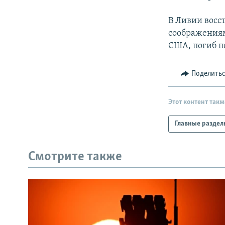
В Ливии восс
соображениям
США, погиб п
Поделить
Этот контент такж
Главные раздел
Смотрите также