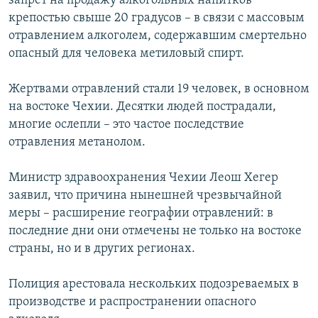
запрет на продажу алкогольных напитков
РАСПИСАНИЕ ВЕЩАНИЯ
крепостью свыше 20 градусов – в связи с массовым
отравлением алкоголем, содержавшим смертельно
ПОДПИШИТЕСЬ НА РАССЫЛКУ
опасный для человека метиловый спирт.
СОЦИАЛЬНЫЕ СЕТИ
Жертвами отравлений стали 19 человек, в основном
на востоке Чехии. Десятки людей пострадали,
многие ослепли – это частое последствие
отравления метанолом.
Все сайты РСЕ/РС
Министр здравоохранения Чехии Леош Хегер
заявил, что причина нынешней чрезвычайной
меры – расширение географии отравлений: в
последние дни они отмечены не только на востоке
страны, но и в других регионах.
Полиция арестовала нескольких подозреваемых в
производстве и распространении опасного