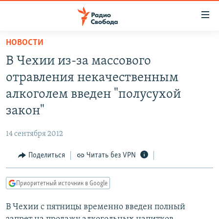
Ссылки
для
упрощенного
НОВОСТИ
ПРОГРАММЫ
доступа
В Чехии из-за массового
ПОДКАСТЫ
Вернуться
отравления некачественным
к
АВТОРСКИЕ ПРОЕКТЫ
алкоголем введен "полусухой
основному
ЦИТАТЫ СВОБОДЫ
содержанию
закон"
Вернутся
МНЕНИЯ
к
14 сентября 2012
КУЛЬТУРА
главной
Поделиться
Читать без VPN
навигации
IDEL.РЕАЛИИ
Вернутся
КАВКАЗ.РЕАЛИИ
к
Приоритетный источник в Google
СЕВЕР.РЕАЛИИ
поиску
В Чехии с пятницы временно введен полный
СИБИРЬ.РЕАЛИИ