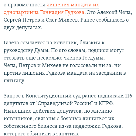
о правомочности
лишения мандата их
РАСПИСАНИЕ ВЕЩАНИЯ
однопартийца Геннадия Гудкова
. Это Алексей Чепа,
ПОДПИШИТЕСЬ НА РАССЫЛКУ
Сергей Петров и Олег Михеев. Ранее сообщалось о
двух депутатах.
СОЦИАЛЬНЫЕ СЕТИ
Газета ссылается на источник, близкий к
руководству Думы. По его словам, подписи могут
отозвать еще несколько членов Госдумы.
Чепа, Петров и Михеев не голосовали ни за, ни
против лишения Гудкова мандата на заседании в
Все сайты РСЕ/РС
пятницу.
Запрос в Конституционный суд ранее подписали 116
депутатов от "Справедливой России" и КПРФ.
Нынешние действия депутатов, по мнению
источников, связаны с боязнью лишиться их
собственного бизнеса из-за поддержки Гудкова,
которого обвинили в занятиях