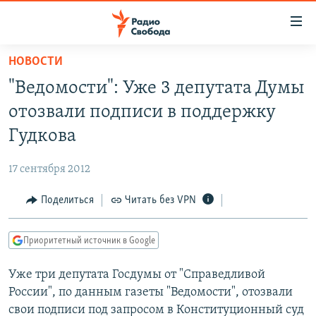
Ссылки
для
упрощенного
НОВОСТИ
ПРОГРАММЫ
доступа
"Ведомости": Уже 3 депутата Думы
ПОДКАСТЫ
Вернуться
отозвали подписи в поддержку
к
АВТОРСКИЕ ПРОЕКТЫ
Гудкова
основному
ЦИТАТЫ СВОБОДЫ
содержанию
17 сентября 2012
Вернутся
МНЕНИЯ
к
Поделиться
Читать без VPN
КУЛЬТУРА
главной
навигации
IDEL.РЕАЛИИ
Приоритетный источник в Google
Вернутся
КАВКАЗ.РЕАЛИИ
к
Уже три депутата Госдумы от "Справедливой
СЕВЕР.РЕАЛИИ
поиску
России", по данным газеты "Ведомости", отозвали
СИБИРЬ.РЕАЛИИ
свои подписи под запросом в Конституционный суд