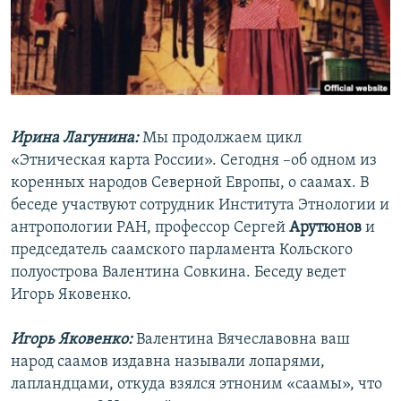
РАСПИСАНИЕ ВЕЩАНИЯ
ПОДПИШИТЕСЬ НА РАССЫЛКУ
СОЦИАЛЬНЫЕ СЕТИ
Ирина Лагунина:
Мы продолжаем цикл
«Этническая карта России». Сегодня –об одном из
коренных народов Северной Европы, о саамах. В
беседе участвуют сотрудник Института Этнологии и
Все сайты РСЕ/РС
антропологии РАН, профессор Сергей
Арутюнов
и
председатель саамского парламента Кольского
полуострова Валентина Совкина. Беседу ведет
Игорь Яковенко.
Игорь Яковенко:
Валентина Вячеславовна ваш
народ саамов издавна называли лопарями,
лапландцами, откуда взялся этноним «саамы», что