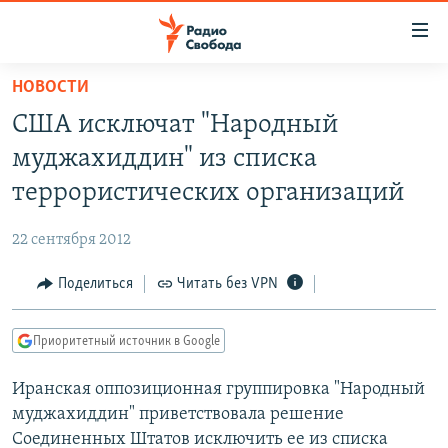
Ссылки
для
упрощенного
НОВОСТИ
ПРОГРАММЫ
доступа
США исключат "Народный
ПОДКАСТЫ
Вернуться
муджахиддин" из списка
к
АВТОРСКИЕ ПРОЕКТЫ
террористических организаций
основному
ЦИТАТЫ СВОБОДЫ
содержанию
22 сентября 2012
Вернутся
МНЕНИЯ
к
Поделиться
Читать без VPN
КУЛЬТУРА
главной
навигации
IDEL.РЕАЛИИ
Приоритетный источник в Google
Вернутся
КАВКАЗ.РЕАЛИИ
к
Иранская оппозиционная группировка "Народный
СЕВЕР.РЕАЛИИ
поиску
муджахиддин" приветствовала решение
СИБИРЬ.РЕАЛИИ
Соединенных Штатов исключить ее из списка