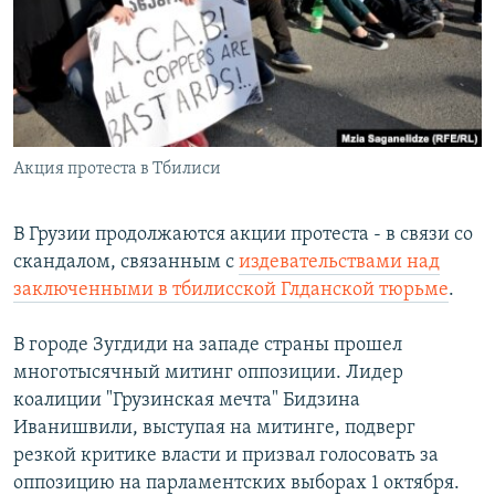
РАСПИСАНИЕ ВЕЩАНИЯ
ПОДПИШИТЕСЬ НА РАССЫЛКУ
СОЦИАЛЬНЫЕ СЕТИ
Акция протеста в Тбилиси
В Грузии продолжаются акции протеста - в связи со
скандалом, связанным с
издевательствами над
Все сайты РСЕ/РС
заключенными в тбилисской Глданской тюрьме
.
В городе Зугдиди на западе страны прошел
многотысячный митинг оппозиции. Лидер
коалиции "Грузинская мечта" Бидзина
Иванишвили, выступая на митинге, подверг
резкой критике власти и призвал голосовать за
оппозицию на парламентских выборах 1 октября.