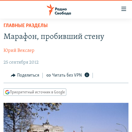
Ссылки
для
упрощенного
ГЛАВНЫЕ РАЗДЕЛЫ
ПРОГРАММЫ
доступа
Марафон, пробивший стену
ПОДКАСТЫ
Вернуться
к
Юрий Векслер
АВТОРСКИЕ ПРОЕКТЫ
основному
25 сентября 2012
ЦИТАТЫ СВОБОДЫ
содержанию
Вернутся
МНЕНИЯ
Поделиться
Читать без VPN
к
КУЛЬТУРА
главной
Приоритетный источник в Google
навигации
IDEL.РЕАЛИИ
Вернутся
КАВКАЗ.РЕАЛИИ
к
СЕВЕР.РЕАЛИИ
поиску
СИБИРЬ.РЕАЛИИ