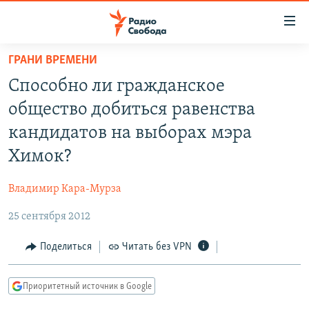
Ссылки
для
упрощенного
ГРАНИ ВРЕМЕНИ
ПРОГРАММЫ
доступа
Способно ли гражданское
ПОДКАСТЫ
Вернуться
общество добиться равенства
к
АВТОРСКИЕ ПРОЕКТЫ
кандидатов на выборах мэра
основному
ЦИТАТЫ СВОБОДЫ
содержанию
Химок?
Вернутся
МНЕНИЯ
к
Владимир Кара-Мурза
КУЛЬТУРА
главной
25 сентября 2012
навигации
IDEL.РЕАЛИИ
Вернутся
КАВКАЗ.РЕАЛИИ
Поделиться
Читать без VPN
к
СЕВЕР.РЕАЛИИ
поиску
Приоритетный источник в Google
СИБИРЬ.РЕАЛИИ