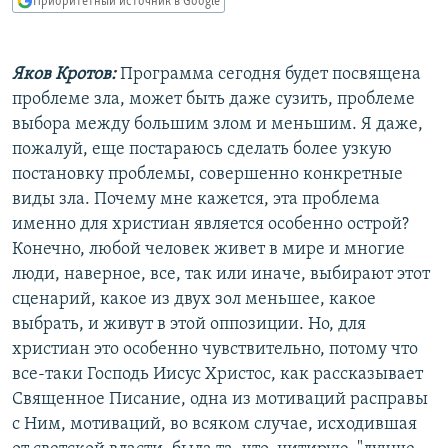
Приоритетный источник в Google
РАСПИСАНИЕ ВЕЩАНИЯ
ПОДПИШИТЕСЬ НА РАССЫЛКУ
Яков Кротов:
Программа сегодня будет посвящена
проблеме зла, может быть даже сузить, проблеме
СОЦИАЛЬНЫЕ СЕТИ
выбора между большим злом и меньшим. Я даже,
пожалуй, еще постараюсь сделать более узкую
постановку проблемы, совершенно конкретные
виды зла. Почему мне кажется, эта проблема
именно для христиан является особенно острой?
Все сайты РСЕ/РС
Конечно, любой человек живет в мире и многие
люди, наверное, все, так или иначе, выбирают этот
сценарий, какое из двух зол меньшее, какое
выбрать, и живут в этой оппозиции. Но, для
христиан это особенно чувствительно, потому что
все-таки Господь Иисус Христос, как рассказывает
Священное Писание, одна из мотиваций расправы
с Ним, мотиваций, во всяком случае, исходившая