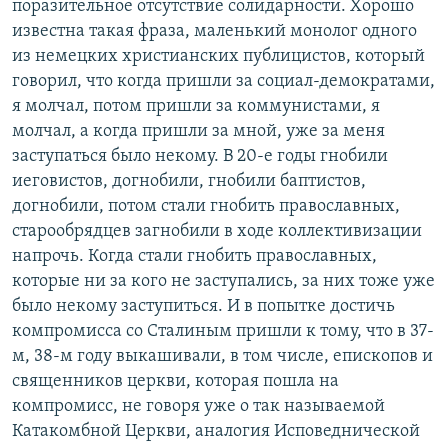
поразительное отсутствие солидарности. Хорошо
известна такая фраза, маленький монолог одного
из немецких христианских публицистов, который
говорил, что когда пришли за социал-демократами,
я молчал, потом пришли за коммунистами, я
молчал, а когда пришли за мной, уже за меня
заступаться было некому. В 20-е годы гнобили
иеговистов, догнобили, гнобили баптистов,
догнобили, потом стали гнобить православных,
старообрядцев загнобили в ходе коллективизации
напрочь. Когда стали гнобить православных,
которые ни за кого не заступались, за них тоже уже
было некому заступиться. И в попытке достичь
компромисса со Сталиным пришли к тому, что в 37-
м, 38-м году выкашивали, в том числе, епископов и
священников церкви, которая пошла на
компромисс, не говоря уже о так называемой
Катакомбной Церкви, аналогия Исповеднической