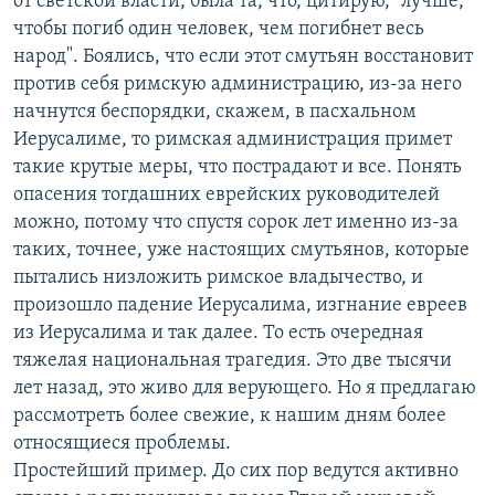
от светской власти, была та, что, цитирую, "лучше,
чтобы погиб один человек, чем погибнет весь
народ". Боялись, что если этот смутьян восстановит
против себя римскую администрацию, из-за него
начнутся беспорядки, скажем, в пасхальном
Иерусалиме, то римская администрация примет
такие крутые меры, что пострадают и все. Понять
опасения тогдашних еврейских руководителей
можно, потому что спустя сорок лет именно из-за
таких, точнее, уже настоящих смутьянов, которые
пытались низложить римское владычество, и
произошло падение Иерусалима, изгнание евреев
из Иерусалима и так далее. То есть очередная
тяжелая национальная трагедия. Это две тысячи
лет назад, это живо для верующего. Но я предлагаю
рассмотреть более свежие, к нашим дням более
относящиеся проблемы.
Простейший пример. До сих пор ведутся активно