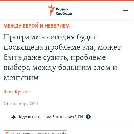
Ссылки
для
упрощенного
МЕЖДУ ВЕРОЙ И НЕВЕРИЕМ
ПРОГРАММЫ
доступа
Программа сегодня будет
ПОДКАСТЫ
Вернуться
посвящена проблеме зла, может
к
АВТОРСКИЕ ПРОЕКТЫ
быть даже сузить, проблеме
основному
ЦИТАТЫ СВОБОДЫ
содержанию
выбора между большим злом и
Вернутся
МНЕНИЯ
меньшим
к
КУЛЬТУРА
главной
Яков Кротов
навигации
IDEL.РЕАЛИИ
Вернутся
24 сентября 2011
КАВКАЗ.РЕАЛИИ
к
Поделиться
Читать без VPN
СЕВЕР.РЕАЛИИ
поиску
СИБИРЬ.РЕАЛИИ