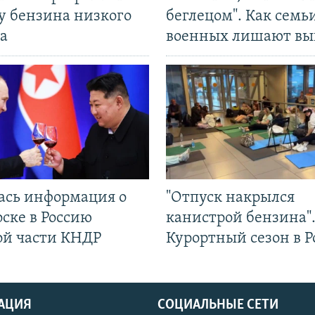
у бензина низкого
беглецом". Как семь
а
военных лишают вы
ась информация о
"Отпуск накрылся
ске в Россию
канистрой бензина"
ой части КНДР
Курортный сезон в Р
АЦИЯ
СОЦИАЛЬНЫЕ СЕТИ