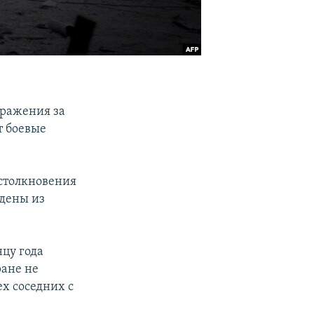
сражения за
т боевые
 столкновения
ждены из
нцу года
ране не
х соседних с