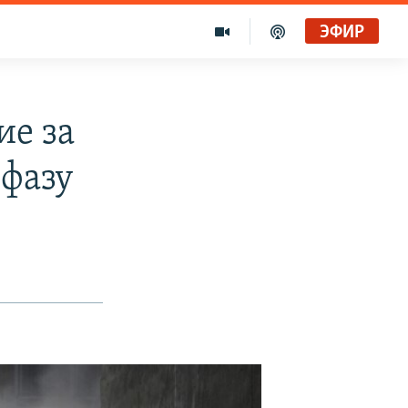
ЭФИР
ие за
фазу