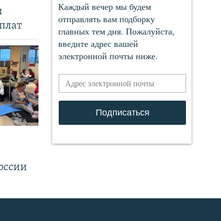
и
плат
.
оссии