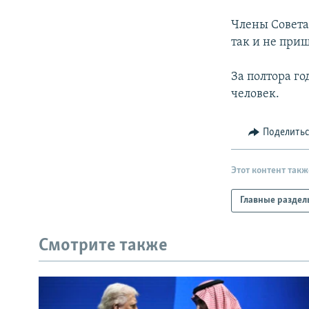
Члены Совета
так и не при
За полтора г
человек.
Поделить
Этот контент такж
Главные раздел
Смотрите также