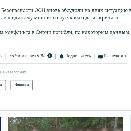
 Безопасности ООН вновь обсудили на днях ситуацию 
шли к единому мнению о путях выхода из кризиса.
ода конфликта в Сирии погибли, по некоторым данным,
ся
Читать без VPN
Подпишитесь
Распечатать
е в категориях
ы
Новости