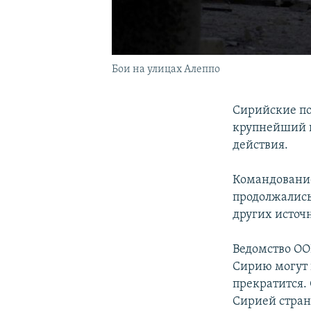
Бои на улицах Алеппо
Сирийские по
крупнейший г
действия.
Командование
продолжались
других источ
Ведомство ООН
Сирию могут п
прекратится.
Сирией стран