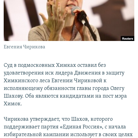
РАСПИСАНИЕ ВЕЩАНИЯ
ПОДПИШИТЕСЬ НА РАССЫЛКУ
СОЦИАЛЬНЫЕ СЕТИ
Евгения Чирикова
Суд в подмосковных Химках оставил без
удовлетворения иск лидера Движения в защиту
Все сайты РСЕ/РС
Химкинского леса Евгении Чириковой к
исполняющему обязанности главы города Олегу
Шахову. Оба являются кандидатами на пост мэра
Химок.
Чирикова утверждает, что Шахов, которого
поддерживает партия «Единая Россия», с начала
избирательной кампании использует в своих целях