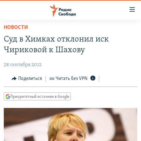
Ссылки
для
упрощенного
НОВОСТИ
ПРОГРАММЫ
доступа
Суд в Химках отклонил иск
ПОДКАСТЫ
Вернуться
Чириковой к Шахову
к
АВТОРСКИЕ ПРОЕКТЫ
основному
28 сентября 2012
ЦИТАТЫ СВОБОДЫ
содержанию
Вернутся
МНЕНИЯ
Поделиться
Читать без VPN
к
КУЛЬТУРА
главной
Приоритетный источник в Google
навигации
IDEL.РЕАЛИИ
Вернутся
КАВКАЗ.РЕАЛИИ
к
СЕВЕР.РЕАЛИИ
поиску
СИБИРЬ.РЕАЛИИ