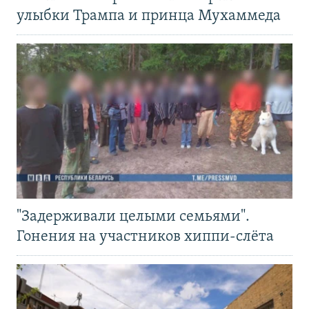
улыбки Трампа и принца Мухаммеда
"Задерживали целыми семьями".
Гонения на участников хиппи-слёта