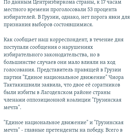
По данным Центризбиркома страны, к 17 часам
РАСПИСАНИЕ ВЕЩАНИЯ
местного времени проголосовали 53 процента
ПОДПИШИТЕСЬ НА РАССЫЛКУ
избирателей. В Грузии, однако, нет порога явки для
признания выборов состоявшимися.
СОЦИАЛЬНЫЕ СЕТИ
Как сообщает наш корреспондент, в течение дня
поступали сообщения о нарушениях
избирательного законодательства, но в
большинстве случаев они мало влияли на ход
голосования. Представитель правящей в Грузии
Все сайты РСЕ/РС
партии "Единое национальное движение" Чиора
Тактакишвили заявила, что двое её соратников
были избиты в Лагодехском районе страны
членами оппозиционной коалиции "Грузинская
мечта".
"Единое национальное движение" и "Грузинская
мечта" - главные претенденты на победу. Всего в