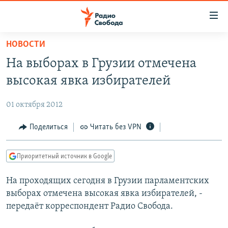
Ссылки
для
упрощенного
НОВОСТИ
ПРОГРАММЫ
доступа
На выборах в Грузии отмечена
ПОДКАСТЫ
Вернуться
высокая явка избирателей
к
АВТОРСКИЕ ПРОЕКТЫ
основному
01 октября 2012
ЦИТАТЫ СВОБОДЫ
содержанию
Вернутся
МНЕНИЯ
Поделиться
Читать без VPN
к
КУЛЬТУРА
главной
Приоритетный источник в Google
навигации
IDEL.РЕАЛИИ
Вернутся
На проходящих сегодня в Грузии парламентских
КАВКАЗ.РЕАЛИИ
к
выборах отмечена высокая явка избирателей, -
СЕВЕР.РЕАЛИИ
поиску
передаёт корреспондент Радио Свобода.
СИБИРЬ.РЕАЛИИ