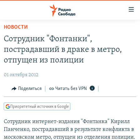
Ссылки
для
упрощенного
НОВОСТИ
ПРОГРАММЫ
доступа
Сотрудник "Фонтанки",
ПОДКАСТЫ
Вернуться
пострадавший в драке в метро,
к
АВТОРСКИЕ ПРОЕКТЫ
отпущен из полиции
основному
ЦИТАТЫ СВОБОДЫ
содержанию
01 октября 2012
Вернутся
МНЕНИЯ
к
Поделиться
Читать без VPN
КУЛЬТУРА
главной
навигации
IDEL.РЕАЛИИ
Приоритетный источник в Google
Вернутся
КАВКАЗ.РЕАЛИИ
к
Сотрудник интернет-издания "Фонтанка" Кирилл
СЕВЕР.РЕАЛИИ
поиску
Панченко, пострадавший в результате конфликта в
СИБИРЬ.РЕАЛИИ
московском метро, отпущен из отделения полиции.