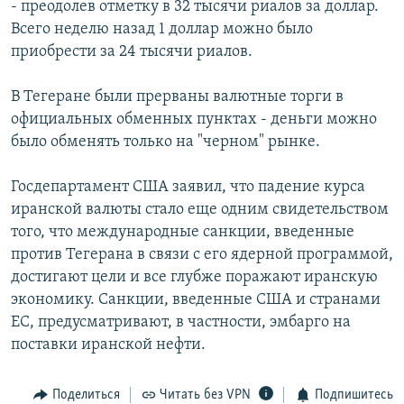
- преодолев отметку в 32 тысячи риалов за доллар.
РАСПИСАНИЕ ВЕЩАНИЯ
Всего неделю назад 1 доллар можно было
ПОДПИШИТЕСЬ НА РАССЫЛКУ
приобрести за 24 тысячи риалов.
В Тегеране были прерваны валютные торги в
СОЦИАЛЬНЫЕ СЕТИ
официальных обменных пунктах - деньги можно
было обменять только на "черном" рынке.
Госдепартамент США заявил, что падение курса
иранской валюты стало еще одним свидетельством
Все сайты РСЕ/РС
того, что международные санкции, введенные
против Тегерана в связи с его ядерной программой,
достигают цели и все глубже поражают иранскую
экономику. Санкции, введенные США и странами
ЕС, предусматривают, в частности, эмбарго на
поставки иранской нефти.
Поделиться
Читать без VPN
Подпишитесь