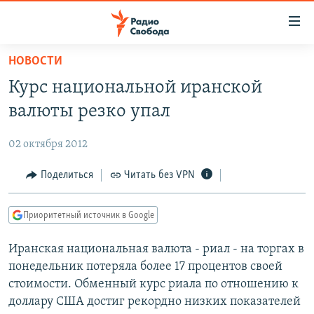
Ссылки
для
упрощенного
НОВОСТИ
ПРОГРАММЫ
доступа
Курс национальной иранской
ПОДКАСТЫ
Вернуться
валюты резко упал
к
АВТОРСКИЕ ПРОЕКТЫ
основному
02 октября 2012
ЦИТАТЫ СВОБОДЫ
содержанию
Вернутся
МНЕНИЯ
Поделиться
Читать без VPN
к
КУЛЬТУРА
главной
Приоритетный источник в Google
навигации
IDEL.РЕАЛИИ
Вернутся
Иранская национальная валюта - риал - на торгах в
КАВКАЗ.РЕАЛИИ
к
понедельник потеряла более 17 процентов своей
СЕВЕР.РЕАЛИИ
поиску
стоимости. Обменный курс риала по отношению к
доллару США достиг рекордно низких показателей
СИБИРЬ.РЕАЛИИ